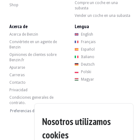
- Sustitución de las mangueras de refrigerante.
Compre un coche en una
Shop
- Sustitución del caudalímetro.
subasta
Un informe de BMW detalla las revisiones realizadas en el concesionario:
Vender un coche en una subasta
- 11/03/2009 : 81 008 km
Acerca de
Lengua
- 06/05/2009 : 81,984 km
- 26/09/2014 : 127 967 km
Acerca de Benzin
English
- 30/06/2025 : 197 674 km
Conviértete en un agente de
Français
- 05/08/2025 : 199 018 km
Benzin
Español
Opiniones de clientes sobre
Italiano
Benzin.fr
Deutsch
Apurarse
Polski
El vehículo tiene sus 4 llantas originales en buen estado, con neumáticos en 
Carreras
Magyar
Contacto
Privacidad
Condiciones generales de
contrato.
El vendedor es un profesional ubicado en Valencia, España, y acepta visitas du
Preferencias de cookies
Nosotros utilizamos
cookies
El vendedor ha decidido fijar un precio de reserva.