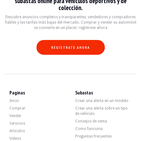
subastas online para vehículos deportivos y de
- Control Dinámico de Estabilidad (DSC).
colección.
- Suspensión deportiva.
- Kit aerodinámico "M II".
Descubre anuncios completos y transparentes, vendedores y compradores
- Preparación para la capota rígida.
fiables y las tarifas más bajas del mercado. Comprar y vender su automóvil
- Deflector de viento.
se convierte en un placer: regístrese ahora
- Capota negra electromecánica totalmente automática.
- Línea de sombra brillante.
- Asientos deportivos eléctricos con memoria.
- Control de crucero.
REGÍSTRATE AHORA
- Sistema de anclaje ISOFIX.
- Sensores de aparcamiento.
- Aire acondicionado automático.
- Sistema de navegación profesional.
- Cambiador de 6 CD.
- Volante multifunción "M".
Paginas
Subastas
Inicio
Crear una alerta en un modelo
El motor de 6 cilindros y 3,0 litros producía originalmente 231 CV. El vended
Comprar
Crear una alerta sobre un tipo
Recientemente ha recibido las siguientes entrevistas:
de vehículo
Vender
- Cambiar el aceite del motor.
Consejos de venta
Servicios
- Sustitución del filtro.
Como funciona
Articulos
- Sustitución de discos y pastillas de freno traseros.
Preguntas frecuentes
- Sustitución del vaso de expansión.
Videos