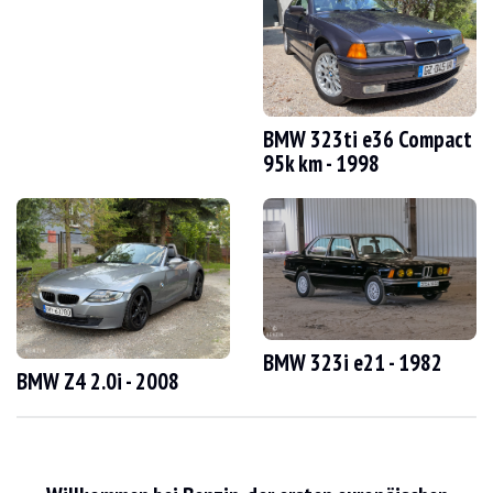
BESUCHE
Ja
VERKÄUFER
Professionell
FAHRZEUGSCHEIN
Spanisch
Video
BMW 323ti e36 Compact
95k km - 1998
Beschreibung
Dieser BMW 330ci Cabriolet e46 aus dem Jahr 2003 ist spanischer Herkunft und 
An der Außenseite gibt der Verkäufer an, dass das Fahrzeug in gutem Zustand ist
BMW 323i e21 - 1982
BMW Z4 2.0i - 2008
Im Innenraum gibt der Verkäufer an, dass sich das Fahrzeug in einem guten Z
Dieses Fahrzeug verfügt über folgende Ausstattung: