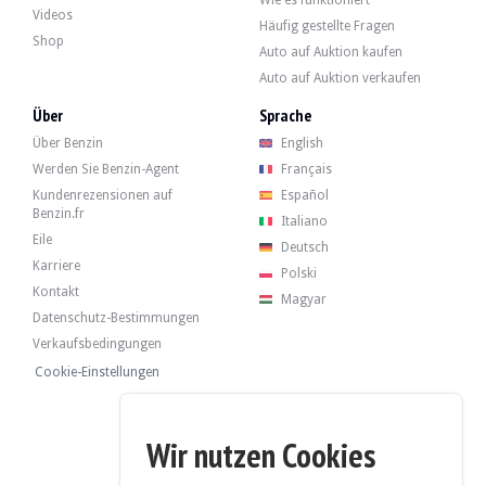
- Ersetzen der Kühlmittelschläuche.
Videos
- Austausch des Durchflussmessers.
Häufig gestellte Fragen
Shop
Ein BMW-Bericht präzisiert die im Autohaus durchgeführten Interviews:
Auto auf Auktion kaufen
Auto auf Auktion verkaufen
- 11/03/2009 : 81 008 km
- 06/05/2009 : 81.984 km
Über
Sprache
- 26/09/2014 : 127 967 km
- 30/06/2025 : 197 674 km
Über Benzin
English
- 05/08/2025 : 199 018 km
Werden Sie Benzin-Agent
Français
Kundenrezensionen auf
Español
Benzin.fr
Italiano
Eile
Deutsch
Das Fahrzeug verfügt über seine 4 Originalfelgen in gutem Zustand mit Reife
Karriere
Polski
Kontakt
Magyar
Datenschutz-Bestimmungen
Verkaufsbedingungen
Der Verkäufer ist ein professioneller Händler in Valencia, Spanien, und akzep
Cookie-Einstellungen
Wir nutzen Cookies
Der Verkäufer hat beschlossen, einen Mindestpreis festzulegen.