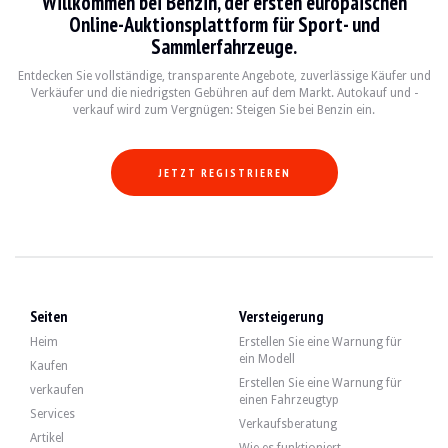
Willkommen bei Benzin, der ersten europäischen
- Dynamische Stabilitätskontrolle (DSC).
Online-Auktionsplattform für Sport- und
- Federung Sport.
- Aerodynamisches Kit "M II".
Sammlerfahrzeuge.
- Vorbereitung für Hard Top.
- Windabweiser.
Entdecken Sie vollständige, transparente Angebote, zuverlässige Käufer und
- Vollautomatisches elektromechanisches schwarzes Verdeck.
Verkäufer und die niedrigsten Gebühren auf dem Markt. Autokauf und -
- Schattenlinie brillant.
verkauf wird zum Vergnügen: Steigen Sie bei Benzin ein.
- Elektrische Sportsitze mit Memory.
- Geschwindigkeitsregler.
- Isofix-Verankerungssystem.
JETZT REGISTRIEREN
- Parksensoren.
- Automatische Klimaanlage.
- Professionelles Navigationssystem.
- 6-CD-Wechsler.
- Multifunktionslenkrad "M".
Seiten
Versteigerung
Der 3,0-Liter-Sechszylinder-Motor leistete ursprünglich 231 PS. Der Verkäufer 
Heim
Erstellen Sie eine Warnung für
Er hat kürzlich folgende Interviews erhalten:
ein Modell
Kaufen
Erstellen Sie eine Warnung für
- Motoröl austauschen.
verkaufen
einen Fahrzeugtyp
- Filter austauschen.
Services
- Auswechseln der Scheiben und Beläge der Hinterradbremse.
Verkaufsberatung
- Austauschen des Ausdehnungsgefäßes.
Artikel
Wie es funktioniert