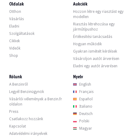
- A hűtőfolyadéktömlők cseréje.
Oldalak
Aukciók
- Az áramlásmérő cseréje.
Otthon
Hozzon létre egy riasztást egy
A BMW-jelentés részletezi a márkakereskedésben elvégzett szervizelést:
modellen
Vásárlás
- 2009.03.11. : 81 008 km
Riasztás létrehozása egy
Eladni
- 06/05/2009 : 81,984 km
járműtípushoz
- 2014/09/26 : 127 967 km
Szolgáltatások
Értékesítési tanácsadás
- 30/06/2025 : 197 674 km
Cikkek
- 2025.05.08. : 199 018 km
Hogyan működik
Videók
Gyakran ismételt kérdések
Shop
Vásároljon autót árverésen
Eladni egy autót árverésen
A jármű 4 eredeti felnije jó állapotban van, a gumiabroncsok jó állapotban van
Rólunk
Nyelv
A Benzinről
English
Legyél Benzinügynök
Français
Vásárlói vélemények a Benzin.fr
Español
Az eladó egy szakember, aki a spanyolországi Valenciában található, és látoga
oldalon
Italiano
Press
Deutsch
Csatlakozz hozzánk
Polski
Kapcsolat
Magyar
Az eladó úgy döntött, hogy tartalékárat határoz meg.
Adatvédelmi irányelvek