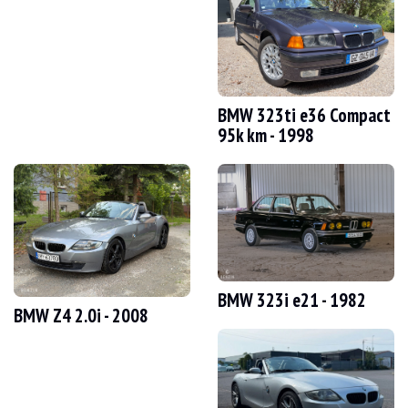
LÁTOGATÁSOK
Igen
ÉRTÉKESÍTÉS
Szakmai
GÉPJÁRMŰ-NYILVÁNTARTÁSI OKMÁNY
Spanyol
Videó
BMW 323ti e36 Compact
95k km - 1998
Leírás
Ez a 2003-as BMW 330ci Cabriolet e46 spanyol eredetű, és 200 500 km-t futott. A
Kívülről az eladó szerint a jármű jó állapotban van. A Titan Silver Metallic szí
BMW 323i e21 - 1982
BMW Z4 2.0i - 2008
Belül az eladó szerint a jármű jó állapotban van. A fekete bőrkárpitozáson lá
Ez a jármű a következő felszereltséggel rendelkezik: