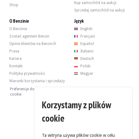
- Wymiana węży płynu chłodzącego.
Kup samochód na aukcji
Shop
- Wymiana przepływomierza.
Sprzedaj samochód na aukcji
Raport BMW zawiera szczegółowe informacje na temat serwisowania przepro
O Benzinie
Język
- 11/03/2009 : 81 008 km
- 06/05/2009 : 81,984 km
O Benzinie
English
- 26/09/2014 : 127 967 km
Zostań agentem Benzin
Français
- 30/06/2025: 197 674 km
Opinie klientów na Benzin.fr
Español
- 05/08/2025: 199 018 km
Prasa
Italiano
Kariera
Deutsch
Kontakt
Polski
Polityka prywatności
Magyar
Pojazd ma 4 oryginalne felgi w dobrym stanie i opony w dobrym stanie. Układ
Warunki korzystania i sprzedaży
Preferencje dotyczące plików
cookie
Korzystamy z plików
Sprzedawca jest profesjonalistą z siedzibą w Walencji w Hiszpanii i przyjmuj
cookie
Sprzedawca zdecydował się ustalić cenę rezerwową.
Ta witryna używa plików cookie w celu