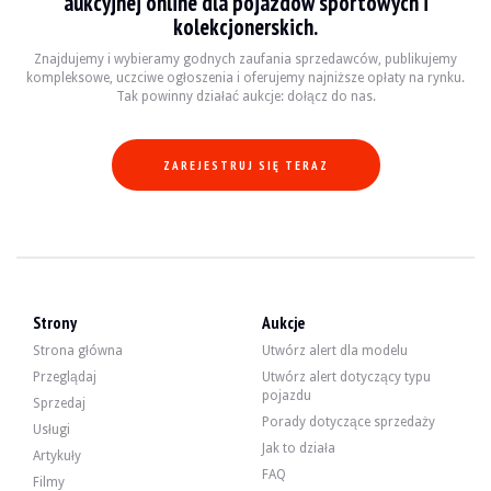
aukcyjnej online dla pojazdów sportowych i
- Dynamiczna kontrola stabilności (DSC).
kolekcjonerskich.
- Sportowe zawieszenie.
- Zestaw aerodynamiczny "M II".
Znajdujemy i wybieramy godnych zaufania sprzedawców, publikujemy
- Przygotowanie do Hard Top.
kompleksowe, uczciwe ogłoszenia i oferujemy najniższe opłaty na rynku.
- Owiewka przeciwwiatrowa.
Tak powinny działać aukcje: dołącz do nas.
- W pełni automatyczny elektromechaniczny czarny miękki dach.
- Shadow Line genialny.
- Elektryczne fotele sportowe z pamięcią ustawień.
- Tempomat.
ZAREJESTRUJ SIĘ TERAZ
- System mocowania ISOFIX.
- Czujniki parkowania.
- Klimatyzacja automatyczna.
- Profesjonalny system nawigacji.
- Zmieniarka na 6 płyt CD.
- Kierownica wielofunkcyjna "M".
Strony
Aukcje
Strona główna
Utwórz alert dla modelu
3,0-litrowy 6-cylindrowy silnik oryginalnie produkował 231 KM. Sprzedawca t
Przeglądaj
Utwórz alert dotyczący typu
Ostatnio udzielił następujących wywiadów:
pojazdu
Sprzedaj
- Wymień olej silnikowy.
Porady dotyczące sprzedaży
Usługi
- Wymiana filtra.
Jak to działa
Artykuły
- Wymiana tylnych tarcz hamulcowych i klocków.
FAQ
- Wymiana naczynia wzbiorczego.
Filmy