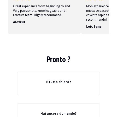
Great experience from beginning to end.
Mon expérience chez 
Very passionate, knowledgeable and
mieux se passer, ac
reactive team. Highly recommend.
et vente rapide au pri
recommande !
AlexisH
Loic Sans
Pronto ?
È tutto chiaro !
Hai ancora domande?