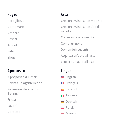
Pages
Asta
Accoglienza
Crea un avviso su un modello
Comperare
Crea un avviso su un tipo di
veicolo
Vendere
Consulenza alla vendita
Servizi
Come funziona
Articoli
Domande frequenti
Video
Acquista un'auto all'asta
Shop
Vendere un'auto all'asta
A proposito
Lingua
A proposito di Benzin
English
Diventa un agente Benzin
Français
Recensioni dei clienti su
Español
Benzin.fr
Italiano
Fretta
Deutsch
Lavori
Polski
Contatto
Magyar