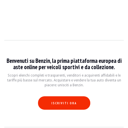
Benvenuti su Benzin, la prima piattaforma europea di
aste online per veicoli sportivi e da collezione.
Scopri elenchi completi e trasparenti, venditori e acquirenti affidabili e le
tariffe più basse sul mercato. Acquistare e vendere la tua auto diventa un
piacere: unisciti a Benzin.
ISCRIVITI ORA