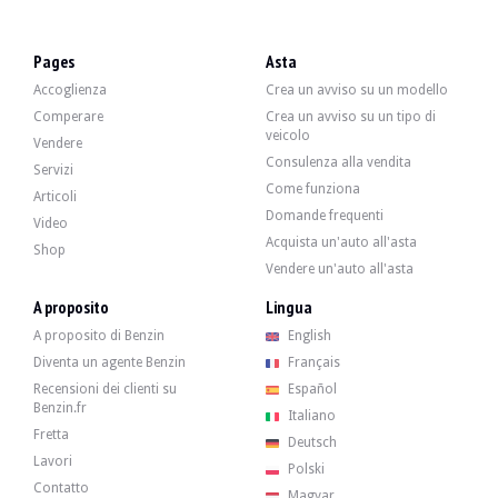
Pages
Asta
Accoglienza
Crea un avviso su un modello
Comperare
Crea un avviso su un tipo di
veicolo
Vendere
Consulenza alla vendita
Servizi
Come funziona
Articoli
Domande frequenti
Video
Acquista un'auto all'asta
Shop
Vendere un'auto all'asta
A proposito
Lingua
A proposito di Benzin
English
Diventa un agente Benzin
Français
Recensioni dei clienti su
Español
Benzin.fr
Italiano
Fretta
Deutsch
Lavori
Polski
Contatto
Magyar