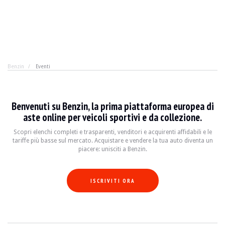
Benzin
Eventi
Benvenuti su Benzin, la prima piattaforma europea di
aste online per veicoli sportivi e da collezione.
Scopri elenchi completi e trasparenti, venditori e acquirenti affidabili e le
tariffe più basse sul mercato. Acquistare e vendere la tua auto diventa un
piacere: unisciti a Benzin.
ISCRIVITI ORA