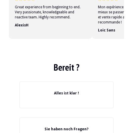
Great experience from beginning to end.
Mon expérience chez 
Very passionate, knowledgeable and
mieux se passer, ac
reactive team. Highly recommend.
et vente rapide au pri
recommande !
AlexisH
Loic Sans
Bereit ?
Alles ist klar !
Sie haben noch Fragen?