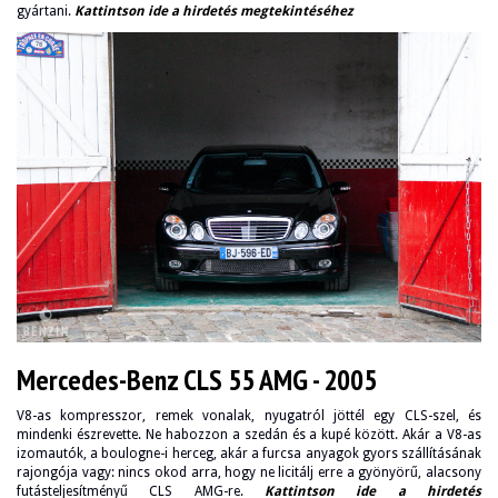
gyártani.
Kattintson ide a hirdetés megtekintéséhez
Mercedes-Benz CLS 55 AMG - 2005
V8-as kompresszor, remek vonalak, nyugatról jöttél egy CLS-szel, és
mindenki észrevette. Ne habozzon a szedán és a kupé között. Akár a V8-as
izomautók, a boulogne-i herceg, akár a furcsa anyagok gyors szállításának
rajongója vagy: nincs okod arra, hogy ne licitálj erre a gyönyörű, alacsony
futásteljesítményű CLS AMG-re.
Kattintson ide a hirdetés