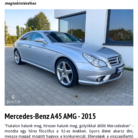
megtekintéséhez
Mercedes-Benz A45 AMG - 2015
"Fiatalon halunk meg, híresen halunk meg, golyókkal átlőtt Mercedesben" -
mondta egy híres filozófus a 92-es években. Gyors életet akarsz élni,
messze magad mögött hagyva a konkurenciát. Ellenségek a visszapillantó