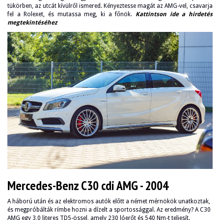
tükörben, az utcát kívülről ismered. Kényeztesse magát az AMG-vel, csavarja
fel a Rolexet, és mutassa meg, ki a főnök.
Kattintson ide a hirdetés
megtekintéséhez
Mercedes-Benz C30 cdi AMG - 2004
A háború után és az elektromos autók előtt a német mérnökök unatkoztak,
és megpróbálták rímbe hozni a dízelt a sportossággal. Az eredmény? A C30
AMG egy 3,0 literes TD5-össel, amely 230 lóerőt és 540 Nm-t teljesít.