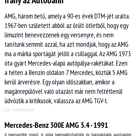
Irány az Autobahn
AMG, három betű, amely a 90-es évek DTM-jét uralta.
1967-ben született abból az őrült ötletből, hogy egy
limuzint benevezzenek egy versenyre, és nem
tanítunk semmit azzal, ha azt mondjuk, hogy az AMG
ma a márka sportágát jelöli a csillaggal. Az AMG 1973
óta gyárt Mercedes-alapú autópálya-rakétákat. Ezen
a héten a Benzin oldalon 7 Mercedes, köztük 5 AMG
kerül árverésre. Egy olyan időszakban, amikor a
magánrepülővel való utazást már nem feltétlenül
üdvözlik a kritikusok, válassza az AMG TGV-t.
par TeamBenzin
Mercedes-Benz 300E AMG 3.4 - 1991
A legmenőbb menő. A világ legmegbízhatóbb és legstabilabb autójaként