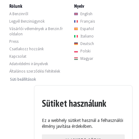
Rólunk
Nyelv
A Benzinről
English
Legyél Benzinügynök
Français
Vásárlói vélemények a Benzin.fr
Español
oldalon
Italiano
Press
Deutsch
Csatlakozz hozzánk
Polski
Kapcsolat
Magyar
Adatvédelmi irányelvek
Általános szerződési feltételek
Süti beállítások
Sütiket használunk
Ez a webhely sütiket használ a felhasználói
élmény javítása érdekében.