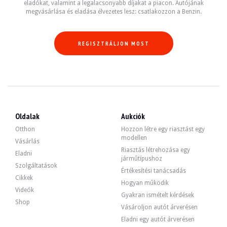
eladókat, valamint a legalacsonyabb díjakat a piacon. Autójának
megvásárlása és eladása élvezetes lesz: csatlakozzon a Benzin.
REGISZTRÁLJON MOST
Oldalak
Aukciók
Otthon
Hozzon létre egy riasztást egy
modellen
Vásárlás
Riasztás létrehozása egy
Eladni
járműtípushoz
Szolgáltatások
Értékesítési tanácsadás
Cikkek
Hogyan működik
Videók
Gyakran ismételt kérdések
Shop
Vásároljon autót árverésen
Eladni egy autót árverésen