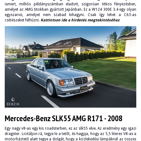
ismert, milliós példányszámban eladott, szigorúan titkos fényezésben,
amelyet az AMG titokban gyártott Japánban. Ez a W124 300E 3.4 egy olyan
egyszarvú, amelyet nem szabad kihagyni. Csak így lehet a C63-as
csibészeket felhúzni.
Kattintson ide a hirdetés megtekintéséhez
Mercedes-Benz SLK55 AMG R171 - 2008
Egy nagy v8-as egy kis roadsterben, ez az slk55 elve. Az eredmény egy igazi
dragster. Licitáljon rá, tegye le a tetőt, és hagyja, hogy az 5,5 literes V8-as a
motorháztető alatt tegye a dolgát, hogy a közlekedési lámpáknál az összes