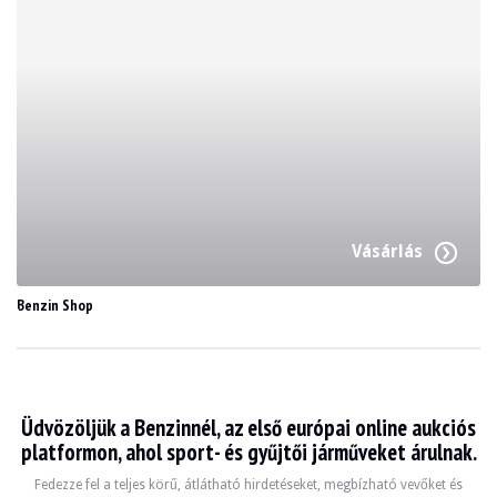
Vásárlás
Benzin Shop
Üdvözöljük a Benzinnél, az első európai online aukciós
platformon, ahol sport- és gyűjtői járműveket árulnak.
Fedezze fel a teljes körű, átlátható hirdetéseket, megbízható vevőket és