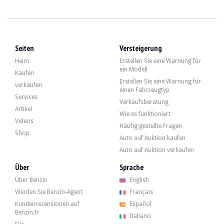
Fiat 500L - 1967
Peugeot 309 GR 66k km - 1986
Seiten
Versteigerung
Heim
Erstellen Sie eine Warnung für
Jaguar XE S 3.0 V6 - 2016
ein Modell
Kaufen
Erstellen Sie eine Warnung für
verkaufen
einen Fahrzeugtyp
Services
Peugeot 208 GTI - 2014
Verkaufsberatung
Artikel
Wie es funktioniert
Videos
Häufig gestellte Fragen
Shop
BMW 330ci e46 cabriolet - 2002
Auto auf Auktion kaufen
Auto auf Auktion verkaufen
Über
Sprache
Ferrari 458 Italia - 2013
Über Benzin
English
Werden Sie Benzin-Agent
Français
Kundenrezensionen auf
Español
Peugeot 205 Gentry - 1991
Benzin.fr
Italiano