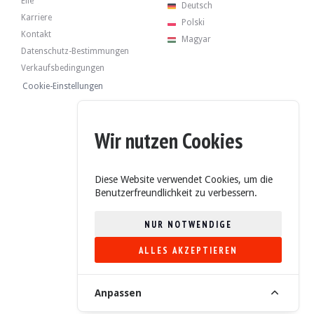
Eile
Deutsch
Karriere
Brough Superior Lawrence - 2022
Polski
Kontakt
Magyar
Datenschutz-Bestimmungen
Verkaufsbedingungen
Ducati Panigale V4 Spéciale (503/1500) - 2018
Cookie-Einstellungen
Ducati Panigale V4 25th Anniversario 916 - 2019
Wir nutzen Cookies
Aston Martin X Brough Superior AMB 001 PRO - 2023
Diese Website verwendet Cookies, um die
Benutzerfreundlichkeit zu verbessern.
BMW 323ti e36 Compact 95k km - 1998
NUR NOTWENDIGE
ALLES AKZEPTIEREN
BMW Z4 2.0i - 2008
4.6/5 (235 Bewertungen)
Anpassen