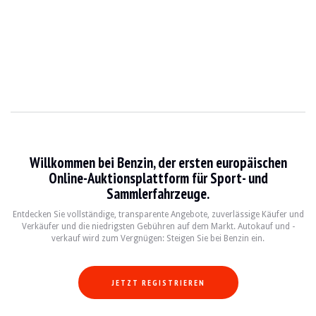
Laufende Auktionen
Willkommen bei Benzin, der ersten europäischen
Online-Auktionsplattform für Sport- und
Ferrari Mondial Quattrovalvole Cabriolet - 1984
Sammlerfahrzeuge.
39 543 €
Entdecken Sie vollständige, transparente Angebote, zuverlässige Käufer und
Verkäufer und die niedrigsten Gebühren auf dem Markt. Autokauf und -
verkauf wird zum Vergnügen: Steigen Sie bei Benzin ein.
BMW 320ci e46 Cabriolet - 2002
8 700 €
JETZT REGISTRIEREN