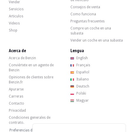
de vehículo
Vender
Consejos de venta
Servicios
BMW M850i xDrive G15 - 2018
Como funciona
Articulos
Preguntas frecuentes
Videos
Compre un coche en una
Shop
subasta
Vender un coche en una subasta
Acerca de
Lengua
Acerca de Benzin
English
Conviértete en un agente de
Français
Benzin
Español
Opiniones de clientes sobre
Italiano
Benzin.fr
Deutsch
Apurarse
Polski
Carreras
Magyar
Contacto
Privacidad
Condiciones generales de
contrato.
Preferencias de cookies