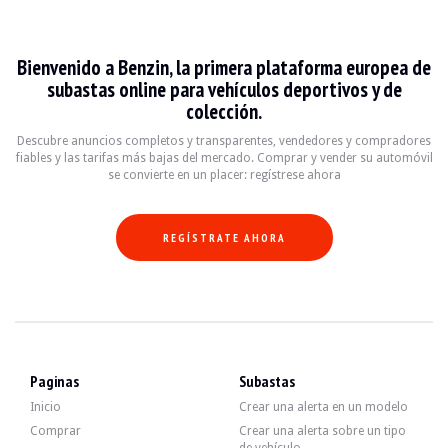
BMW Serie 8 g14 / g15
Bienvenido a Benzin, la primera plataforma europea de
La BMW Série 8 G14/G15, produite entre 2018 et 2022, est un coupé sportif de l
subastas online para vehículos deportivos y de
colección.
Fiche technique
Descubre anuncios completos y transparentes, vendedores y compradores
fiables y las tarifas más bajas del mercado. Comprar y vender su automóvil
Années de production
Moteur
Puissance
Trans
se convierte en un placer: regístrese ahora
2018 - 2022
V8 4.4L Twin-Turbo
530 ch
Automa
REGÍSTRATE AHORA
2018 - 2022
V6 3.0L Twin-Turbo
340 ch
Automa
Guide de l'acheteur
Lorsque vous envisagez d'acheter une BMW Série 8 G14/G15, il est essentiel de v
Paginas
Subastas
Descubra todos nuestros anuncios de BMW Serie 8 g14 / g15 en venta. Encuentr
Inicio
Crear una alerta en un modelo
BMW Serie 8 g14 / g15 — Vendido
Comprar
Crear una alerta sobre un tipo