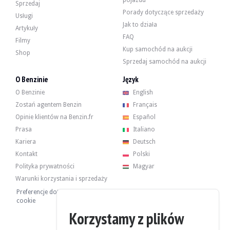
pojazdu
Sprzedaj
Porady dotyczące sprzedaży
Usługi
BMW M850i xDrive G15 - 2018
Jak to działa
Artykuły
FAQ
Filmy
Kup samochód na aukcji
Shop
Sprzedaj samochód na aukcji
O Benzinie
Język
O Benzinie
English
Zostań agentem Benzin
Français
Opinie klientów na Benzin.fr
Español
Prasa
Italiano
Kariera
Deutsch
Kontakt
Polski
Polityka prywatności
Magyar
Warunki korzystania i sprzedaży
Preferencje dotyczące plików
cookie
Korzystamy z plików