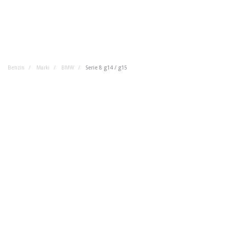
Benzin
Marki
BMW
Serie 8 g14 / g15