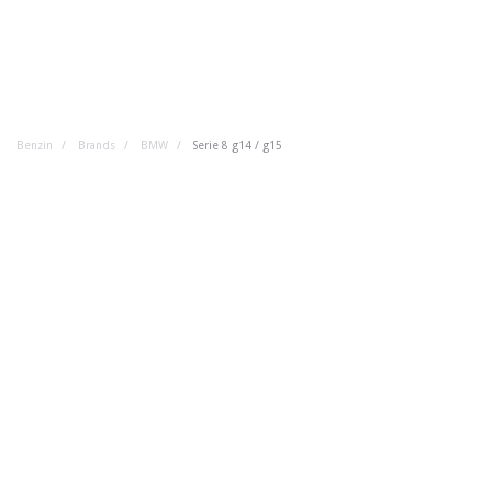
Benzin
Brands
BMW
Serie 8 g14 / g15