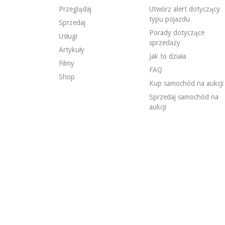
Przeglądaj
Utwórz alert dotyczący
WIZYTY
Tak
typu pojazdu
SPRZEDAŻ
indywidualny
Sprzedaj
DOKUMENT REJESTRACYJNY POJAZDU
Francuski
Porady dotyczące
Usługi
sprzedaży
Artykuły
Jak to działa
Opis
Filmy
FAQ
Shop
Kup samochód na aukcji
Ten Mercedes CLK 55 AMG W208 z 2000 roku ma przebieg
Sprzedaj samochód na
aukcji
Na zewnątrz sprzedawca wskazuje, że pojazd jest w śred
Wewnątrz sprzedawca wskazuje, że stan pojazdu jest śre
- Podsufitka zaczyna się odklejać w kierunku tylnej szyby
- Powłoka felgi kierownicy uszkodzona na niewielkiej po
- Drewniana listwa wykończeniowa drzwi AVD zaczyna si