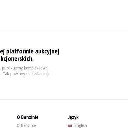
G W208 - 2000
ej platformie aukcyjnej
e mimo to potężny silnik V8 o pojemności 5,5 lit
kcjonerskich.
, publikujemy kompleksowe,
u. Tak powinny działać aukcje:
O Benzinie
Język
O Benzinie
English