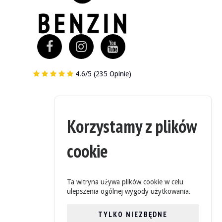
4.6/5 (235 Opinie)
lnym i był ostatnio regularnie serwisowany.
Korzystamy z plików
i. Sprzedawca zwraca uwagę na różne rysy na karoserii i uszkodzenia lak
cookie
Ta witryna używa plików cookie w celu
dobrym stanie. Sprzedawca zgłasza następujące usterki wewnątrz pojazdu
ulepszenia ogólnej wygody użytkowania.
TYLKO NIEZBĘDNE