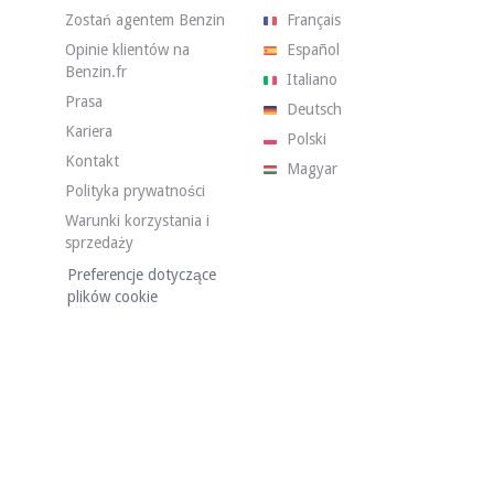
Zostań agentem Benzin
Français
Opinie klientów na
Español
Benzin.fr
Italiano
Prasa
Deutsch
Kariera
Polski
Kontakt
Magyar
 231 000 km. Sprzedawca informuje, że pojazd jest w dobrym stanie ogó
Polityka prywatności
Warunki korzystania i
sprzedaży
Preferencje dotyczące
plików cookie
nim stanie. Karoseria w kolorze szarym ma widoczne uszkodzenia w galeri
dni. Czarna tapicerka wykazuje ślady zużycia. Deska rozdzielcza jest w 
, ale pozostaje solidna.
wierzchni
ę odklejać.