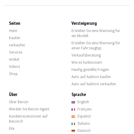
BESUCHE
Ja
VERKÄUFER
Einzelperson
FAHRZEUGSCHEIN
Französisch
Seiten
Versteigerung
Beschreibung
Heim
Erstellen Sie eine Warnung für
ein Modell
Kaufen
Erstellen Sie eine Warnung für
Dieser Mercedes CLK 55 AMG W208 aus dem Jahr 2000 hat 231.000 km auf dem Ta
verkaufen
einen Fahrzeugtyp
Services
Verkaufsberatung
Artikel
Wie es funktioniert
Videos
Häufig gestellte Fragen
Shop
Der Verkäufer gibt an, dass sich das Fahrzeug in einem durchschnittlichen Zust
Auto auf Auktion kaufen
Auto auf Auktion verkaufen
Über
Sprache
Über Benzin
English
Im Innenraum gibt der Verkäufer an, dass sich das Fahrzeug in einem durchsch
- Der Dachhimmel beginnt sich in Richtung Heckscheibe zu lösen, bleibt aber sta
Werden Sie Benzin-Agent
Français
- Beschädigung der Lenkradfelge an einer kleinen Stelle
Kundenrezensionen auf
Español
- Holzverkleidung der AVD-Tür beginnt sich zu lösen
Benzin.fr
- Rissige Einsätze um die Bedienknöpfe der elektrischen Sitzverstellung (AVG, AV
Italiano
- Leichter Kratzer am Zigarettenanzünder
Eile
Deutsch
- Abdeckung des sekundären Lautsprechers der Vordertür beschädigt