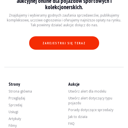
aukcyjnej online dla pojazdów sportowych i
kolekcjonerskich.
Znajdujemy i wybieramy godnych zaufania sprzedawców, publikujemy
5-litrowy 12-cylindrowy silnik rozwijał moc 300 KM, gdy opuszczał fabrykę. 
kompleksowe, uczciwe ogłoszenia i oferujemy najniższe opłaty na rynku.
-vidange
Tak powinny działać aukcje: dołącz do nas.
-filtry
-paski akcesoriów
-vidange pont
-świece
ZAREJESTRUJ SIĘ TERAZ
Samochód ma 4 koła Alpina w dobrym stanie, wyposażone w opony w dobrym
Strony
Aukcje
Strona główna
Utwórz alert dla modelu
Sprzedawca jest profesjonalistą z siedzibą we Francji w Carquefou (44) i pr
Przeglądaj
Utwórz alert dotyczący typu
pojazdu
Sprzedający chciał ustalić cenę rezerwową.
Sprzedaj
Porady dotyczące sprzedaży
Usługi
Galeria
Jak to działa
Artykuły
FAQ
Filmy