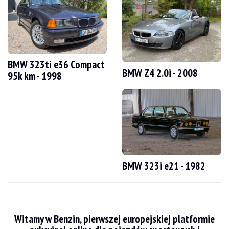
WIZYTY
Tak
SPRZEDAŻ
profesjonalny
DOKUMENT REJESTRACYJNY POJAZDU
Niemiecki
Film
BMW 323ti e36 Compact
BMW Z4 2.0i - 2008
95k km - 1998
Opis
BMW 750i e32 z 1989 roku z Niemiec ma 125 000 km przebiegu. Sprzedawca twi
Z zewnątrz sprzedawca twierdzi, że pojazd jest w dobrym stanie. Nadwozie w k
BMW 323i e21 - 1982
Wewnątrz sprzedawca twierdzi, że pojazd jest w dobrym stanie. Szara tapicerk
Witamy w Benzin, pierwszej europejskiej platformie