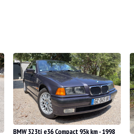
son közvetlen jegyet a diszkrét bőségbe. Semmi h
BMW 323ti e36 Compact 95k km - 1998