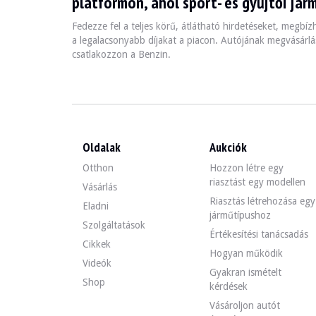
platformon, ahol sport- és gyűjtői jár
Fedezze fel a teljes körű, átlátható hirdetéseket, megbí
a legalacsonyabb díjakat a piacon. Autójának megvásárlás
csatlakozzon a Benzin.
Az 5 literes 12 hengeres motor 300 lóerőt teljesített, 
-vidange
-szűrők
-kiegészítő övek
-vidange pont
-gyertyák
Oldalak
Aukciók
Otthon
Hozzon létre egy
riasztást egy modellen
Vásárlás
Riasztás létrehozása egy
Eladni
Az autó 4 jó állapotú Alpina keréktárcsával rendelkezik,
járműtípushoz
Szolgáltatások
Értékesítési tanácsadás
Cikkek
Hogyan működik
Videók
Gyakran ismételt
Az eladó egy Franciaországban, Carquefou-ban (44) talá
Shop
kérdések
Az eladó tartalékárat kívánt meghatározni.
Vásároljon autót