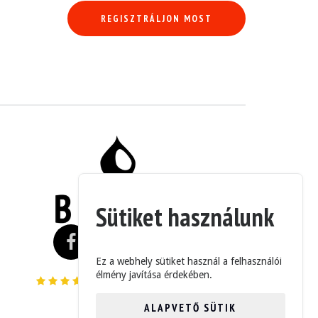
REGISZTRÁLJON MOST
 automata sebességváltó rendben működik. A közelmúltban a következő szer
Sütiket használunk
Ez a webhely sütiket használ a felhasználói
élmény javítása érdekében.
német forgalmi engedélyével és kedvező műszaki vizsgával kevesebb, mint
4.6/5 (235 Vélemények)
ALAPVETŐ SÜTIK