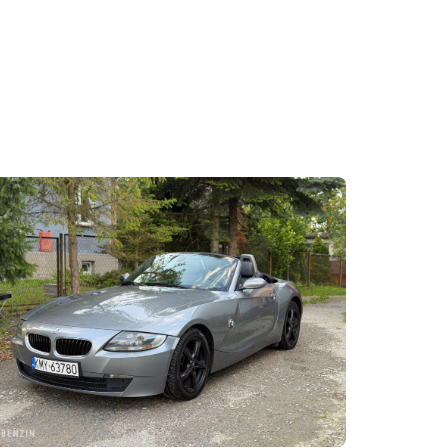
ivalkodó, csak 12 henger, készen arra, hogy méltó