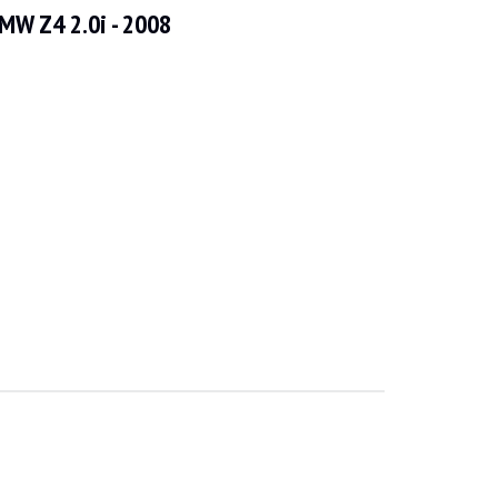
MW Z4 2.0i - 2008
 szervizelésen esett át.
ók. A galériában az alvázról készült fotók is megtekinthetők.
 jó állapotban van. A fedélzeti műszerek és az elektromos berendezések n