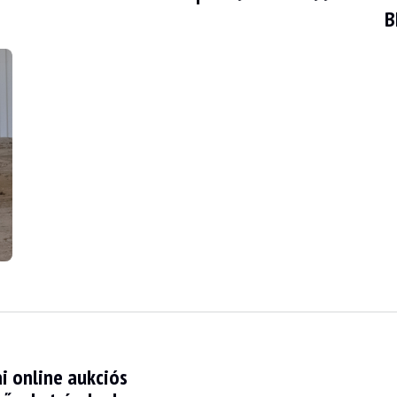
B
Az eladó szerint a jármű jó általános állapotban van, és a közelmúltban
ronzszínű karosszéria csak néhány hibát mutat, amelyek a galériában láthat
i online aukciós
rke szövetkárpit nem szakadt vagy lyukas. A kormánykerék és a műszerfal