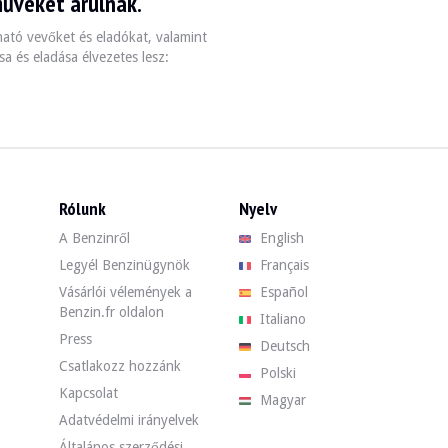
műveket árulnak.
zható vevőket és eladókat, valamint
a és eladása élvezetes lesz:
amikor elhagyta a gyárat. Az eladó szerint a mechanika és a 4 sebességes
Rólunk
Nyelv
A Benzinről
English
Legyél Benzinügynök
Français
Vásárlói vélemények a
Español
 jó állapotú gumiabroncsokkal szerelve. Az autó normálisan fékez.
Benzin.fr oldalon
Italiano
Press
Deutsch
Csatlakozz hozzánk
Polski
lható szakember, aki az értékesítés során látogatásokat fogad. Az autó 
Kapcsolat
Magyar
Adatvédelmi irányelvek
Általános szerződési