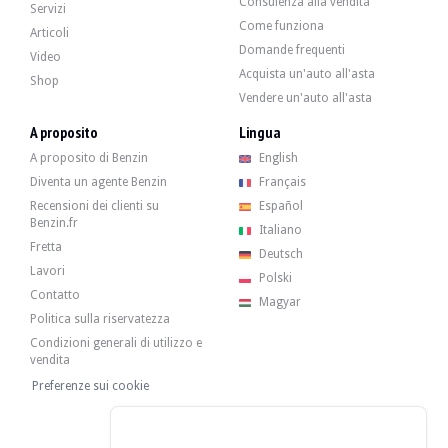
Consulenza alla vendita
BMW M5 e28 - 1988
Servizi
Come funziona
Articoli
Domande frequenti
Video
Acquista un'auto all'asta
Shop
Vendere un'auto all'asta
A proposito
Lingua
A proposito di Benzin
English
Diventa un agente Benzin
Français
Recensioni dei clienti su
Español
Benzin.fr
Italiano
Fretta
Deutsch
Lavori
Polski
Contatto
Magyar
Politica sulla riservatezza
Condizioni generali di utilizzo e
vendita
Preferenze sui cookie