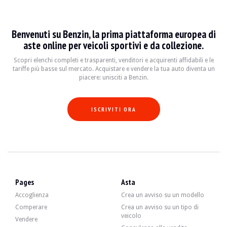
BMW M5 e28
Benvenuti su Benzin, la prima piattaforma europea di
La BMW M5 e28 est une berline sportive emblématique produite entre 1982 et 198
aste online per veicoli sportivi e da collezione.
Fiche technique
Scopri elenchi completi e trasparenti, venditori e acquirenti affidabili e le
tariffe più basse sul mercato. Acquistare e vendere la tua auto diventa un
piacere: unisciti a Benzin.
Années de production
Moteur
Puissance
Transmission
1982 - 1988
3.5 L I6
286 ch
Manuelle 5 rappo
ISCRIVITI ORA
Guide de l'acheteur
Lorsque vous envisagez d'acheter une BMW M5 e28, il est essentiel de vérifier l
Scopri tutti i nostri annunci di BMW M5 e28 in vendita. Trova il tuo BMW M5 e28 
Pages
Asta
BMW M5 e28 — Venduto
Accoglienza
Crea un avviso su un modello
Comperare
Crea un avviso su un tipo di
veicolo
Vendere