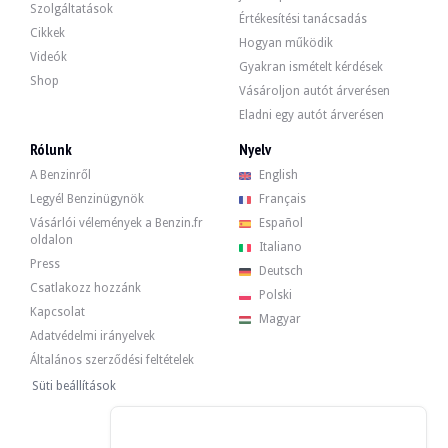
BMW M5 e28 - 1988
Szolgáltatások
Értékesítési tanácsadás
Cikkek
Hogyan működik
Videók
Gyakran ismételt kérdések
Shop
Vásároljon autót árverésen
Eladni egy autót árverésen
Rólunk
Nyelv
A Benzinről
English
Legyél Benzinügynök
Français
Vásárlói vélemények a Benzin.fr
Español
oldalon
Italiano
Press
Deutsch
Csatlakozz hozzánk
Polski
Kapcsolat
Magyar
Adatvédelmi irányelvek
Általános szerződési feltételek
Süti beállítások