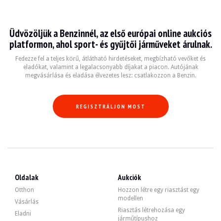
BMW M5 e28
Üdvözöljük a Benzinnél, az első európai online aukciós
La BMW M5 e28 est une berline sportive emblématique produite entre 1982 et 198
platformon, ahol sport- és gyűjtői járműveket árulnak.
Fiche technique
Fedezze fel a teljes körű, átlátható hirdetéseket, megbízható vevőket és
eladókat, valamint a legalacsonyabb díjakat a piacon. Autójának
megvásárlása és eladása élvezetes lesz: csatlakozzon a Benzin.
Années de production
Moteur
Puissance
Transmission
1982 - 1988
3.5 L I6
286 ch
Manuelle 5 rappo
REGISZTRÁLJON MOST
Guide de l'acheteur
Lorsque vous envisagez d'acheter une BMW M5 e28, il est essentiel de vérifier l
Fedezze fel az összes eladó BMW M5 e28 hirdetésünket. Találja meg használt BM
Oldalak
Aukciók
BMW M5 e28 — Eladva
Otthon
Hozzon létre egy riasztást egy
modellen
Vásárlás
Riasztás létrehozása egy
Eladni
járműtípushoz