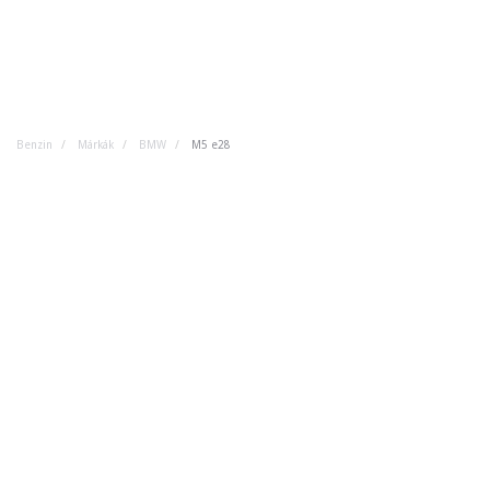
Benzin
Márkák
BMW
M5 e28