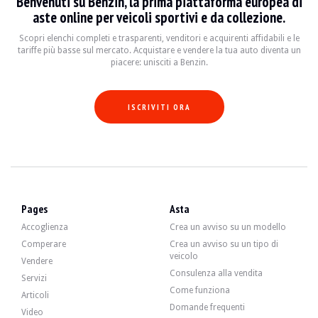
Benvenuti su Benzin, la prima piattaforma europea di
aste online per veicoli sportivi e da collezione.
Scopri elenchi completi e trasparenti, venditori e acquirenti affidabili e le
Il 6 cilindri da 3,2 litri sviluppava 343 CV quando ha lasciato la fabbrica. Il 
tariffe più basse sul mercato. Acquistare e vendere la tua auto diventa un
All'auto sono stati addebitati i seguenti costi:
piacere: unisciti a Benzin.
Nel 2016 e 143700 km (fattura visibile nella galleria) :
- frizione e volano
- flettore
- cinture accessorie
ISCRIVITI ORA
- riparazione della centralina idraulica SMG
- gioco della valvola
- cuscinetti di biella
- programmazione boite SMG tipo CSL
- giunti subacquei
Nel 2018 e 146.000 km :
- antipasto
- alternatore
Pages
Asta
- dischi e pastiglie posteriori
Accoglienza
Crea un avviso su un modello
Nel 2019 da Breizh Motorsport :
Comperare
Crea un avviso su un tipo di
- scarico centrale x-pipe race
veicolo
- silenziatore stradale
Vendere
Consulenza alla vendita
Servizi
Nel 2023 e 167774 km :
Come funziona
- rinforzi del telaio
Articoli
- blocco silenzioso di culle
Domande frequenti
Video
- blocco braccio posteriore silenzioso