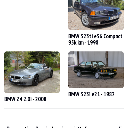
VISITE
Sì
VENDITE
individuale
DOCUMENTO DI IMMATRICOLAZIONE DEL VEICOLO
Francese
Video
BMW 323ti e36 Compact
95k km - 1998
Descrizione
Questa BMW M3 e46 del 2002 di origine tedesca ha 170.500 km, certificati da un
Esternamente, il venditore afferma che il veicolo è in buone condizioni. La carrozz
BMW 323i e21 - 1982
BMW Z4 2.0i - 2008
All'interno, il venditore dichiara che il veicolo è in buone condizioni. I rives