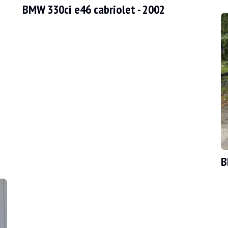
BMW 330ci e46 cabriolet - 2002
inen Kilometerstand von 170.500 km, der durch einen Histovec-Bericht, 
B
eug in gutem Zustand ist. Die Karosserie in ihrer grauen Farbe weist nur
zeug in einem guten Zustand befindet. Die schwarze Lederpolsterung hat 