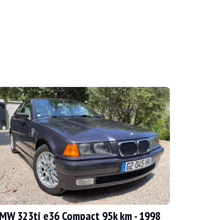
3 e46 OHNE RESERVE reicht völlig aus. Erleben Si
MW 323ti e36 Compact 95k km - 1998