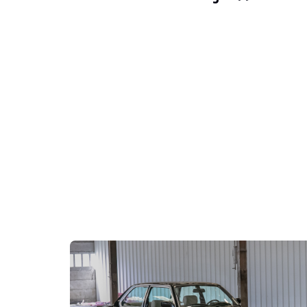
BESUCHE
Ja
VERKÄUFER
Einzelperson
FAHRZEUGSCHEIN
Französisch
Video
Beschreibung
Dieser BMW M3 e46 aus Deutschland, Baujahr 2002, hat e
An der Außenseite gibt der Verkäufer an, dass das Fahrz
Im Innenraum gibt der Verkäufer an, dass sich das Fahr