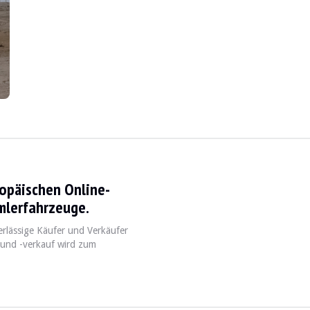
er Verkäufer sagt, dass die Mechanik normal funktioniert, ebenso wie d
chtbar) :
ropäischen Online-
mlerfahrzeuge.
erlässige Käufer und Verkäufer
 und -verkauf wird zum