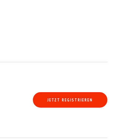
as SMGII-6-Gang-Automatikgetriebe. Der Verkäufer verfügt über Rechnung
JETZT REGISTRIEREN