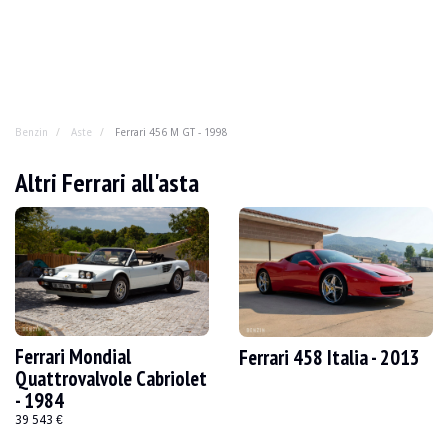
Benzin
Aste
Ferrari 456 M GT - 1998
Ferrari 456 M GT - 1998
Altri Ferrari all'asta
Con il suo V12 ad aspirazione naturale, il cambio manu
ANNO
1998
CHILOMETRAGGIO
81.500 km
MOTORE
12 cilindri
CARBURANTE
Benzina
Ferrari Mondial
Ferrari 458 Italia - 2013
SPOSTAMENTO
5.5 l
Quattrovalvole Cabriolet
POTENZA
442 CV
- 1984
SCATOLA
Manuale
39 543 €
COLORE
Grigio
POSIZIONE
Trappes (78), Francia