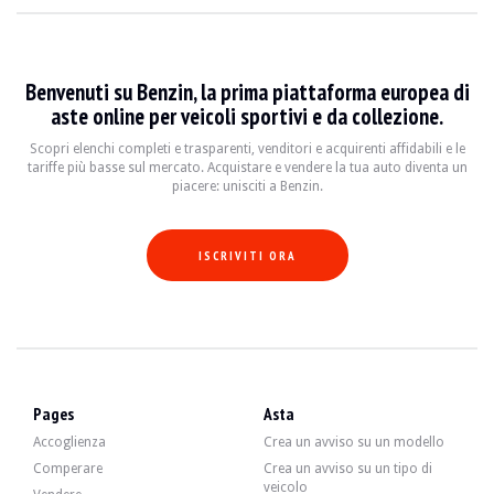
VISITE
Sì
VENDITE
professionale
DOCUMENTO DI IMMATRICOLAZIONE DEL VEICOLO
Francese
Benvenuti su Benzin, la prima piattaforma europea di
aste online per veicoli sportivi e da collezione.
Video
Scopri elenchi completi e trasparenti, venditori e acquirenti affidabili e le
tariffe più basse sul mercato. Acquistare e vendere la tua auto diventa un
Descrizione
piacere: unisciti a Benzin.
Questa Ferrari 456 M GT del 1998 di origine italiana ha 81.500 km. Il venditore
ISCRIVITI ORA
Esternamente, il venditore afferma che il veicolo è in buone condizioni. La carroz
Pages
Asta
All'interno, il venditore dichiara che il veicolo è in buone condizioni. I rivest
Accoglienza
Crea un avviso su un modello
Comperare
Crea un avviso su un tipo di
veicolo