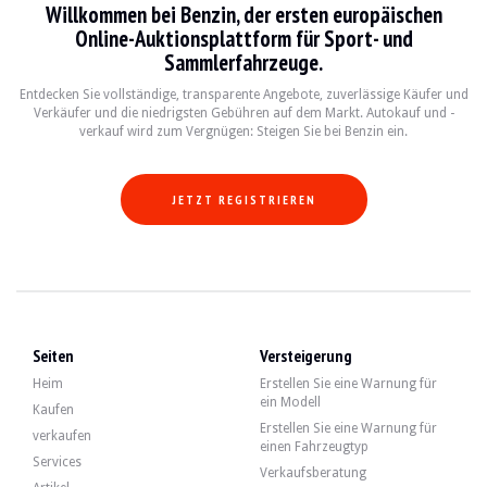
Willkommen bei Benzin, der ersten europäischen
BESUCHE
Ja
Online-Auktionsplattform für Sport- und
VERKÄUFER
professionell
Sammlerfahrzeuge.
FAHRZEUGSCHEIN
Französisch
Entdecken Sie vollständige, transparente Angebote, zuverlässige Käufer und
Video
Verkäufer und die niedrigsten Gebühren auf dem Markt. Autokauf und -
verkauf wird zum Vergnügen: Steigen Sie bei Benzin ein.
Beschreibung
JETZT REGISTRIEREN
Dieser Ferrari 456 M GT aus dem Jahr 1998 italienischer Herkunft weist 81.500
An der Außenseite gibt der Verkäufer an, dass das Fahrzeug in gutem Zustand ist
Seiten
Versteigerung
Heim
Erstellen Sie eine Warnung für
ein Modell
Kaufen
Erstellen Sie eine Warnung für
Im Innenraum gibt der Verkäufer an, dass das Fahrzeug in gutem Zustand ist. D
verkaufen
einen Fahrzeugtyp
Services
Verkaufsberatung