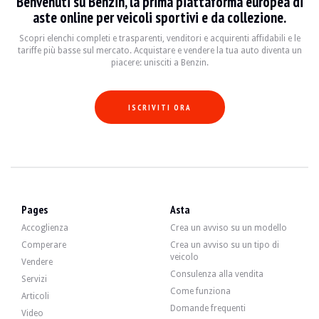
Benvenuti su Benzin, la prima piattaforma europea di
- Cambio dell'olio motore e sostituzione dei filtri
aste online per veicoli sportivi e da collezione.
- Sostituzione del catalizzatore
- Sostituzione del silenziatore di scarico
Scopri elenchi completi e trasparenti, venditori e acquirenti affidabili e le
tariffe più basse sul mercato. Acquistare e vendere la tua auto diventa un
piacere: unisciti a Benzin.
L'auto dispone di 4 cerchi originali BMW in buone condizioni, con pneumatici 
ISCRIVITI ORA
Il venditore è un privato residente in Spagna, ad Arenys de Munt (08358), e acce
Pages
Asta
Accoglienza
Crea un avviso su un modello
Il venditore ha voluto fissare un prezzo di riserva.
Comperare
Crea un avviso su un tipo di
veicolo
Vendere
Galleria
Consulenza alla vendita
Servizi
Come funziona
Articoli
Domande frequenti
Video