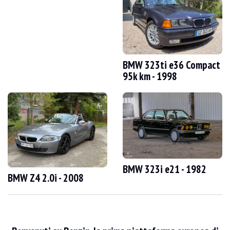
VISITE
Sì
VENDITE
individuale
DOCUMENTO DI IMMATRICOLAZIONE DEL VEICOLO
Spagnolo
Descrizione
BMW 323ti e36 Compact
95k km - 1998
Questa BMW 316i Compact del 1999, proveniente dalla Spagna, è un'auto con 151
All'esterno, il venditore indica che il veicolo è in buone condizioni. La carrozzer
BMW 323i e21 - 1982
BMW Z4 2.0i - 2008
All'interno, il venditore indica che il veicolo è in buone condizioni. La tappezzeri
Il motore è un 4 cilindri da 1,9 litri che sviluppa 105 cavalli. Il venditore in