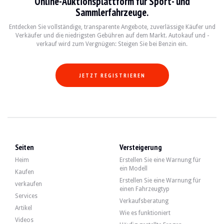
Online-Auktionsplattform für Sport- und
- Motorölwechsel und Austausch der Filter
Sammlerfahrzeuge.
- Austausch des Katalysators
- Austausch des Auspuffschalldämpfers
Entdecken Sie vollständige, transparente Angebote, zuverlässige Käufer und
Verkäufer und die niedrigsten Gebühren auf dem Markt. Autokauf und -
verkauf wird zum Vergnügen: Steigen Sie bei Benzin ein.
Das Auto verfügt über 4 Original-BMW-Felgen in gutem Zustand, die mit Reifen 
JETZT REGISTRIEREN
Der Verkäufer ist eine Privatperson mit Wohnsitz in Arenys de Munt (08358), S
Seiten
Versteigerung
Heim
Erstellen Sie eine Warnung für
Der Verkäufer wollte einen Mindestpreis festlegen.
ein Modell
Kaufen
Erstellen Sie eine Warnung für
verkaufen
Galerie
einen Fahrzeugtyp
Services
Verkaufsberatung
Artikel
Wie es funktioniert
Videos