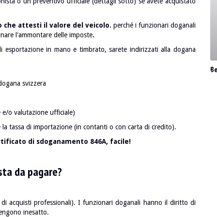
nista o un preventivo ufficiale (dettagli sotto) se avete acquistato
 che attesti il valore del veicolo.
perché i funzionari doganali
inare l'ammontare delle imposte
.
 esportazione in mano e timbrato, sarete indirizzati alla dogana
B
dogana svizzera
 e/o valutazione ufficiale)
 tassa di importazione (in contanti o con carta di credito).
ertificato di sdoganamento 846A, facile!
sta da pagare?
di acquisti professionali). I funzionari doganali hanno il diritto di
itengono inesatto.