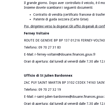
Il grande giorno. Dopo aver controllato il veicolo, è il 
Insieme dovete scambiarvi i seguenti documenti:
Contratto di vendita (certificato francese di trasf
Patente di guida svizzera (Carte Grise)
Poi, dirigetevi verso la dogana! Gli uffici doganali di con
Ferney Voltaire
ROUTE DE GENEVE BP BP 137 01216 FERNEY-VOLTAI
Telefono: 09 70 27 31 83
E-Mail: r-ferney-voltaire@douane.finances.gouv.fr
Orari di apertura: dal lunedì al venerdì dalle 7.30 alle 12
Ufficio di St Julien Bardonnex
ZAC PUY SAINT MARTIN BP 3102 CEDEX 74163 SAIN
Telefono: 09 70 27 32 19
E-Mail: r-saint-julien-bardonnex@douane.finances.gouv.
Orari di apertura: dal lunedì al venerdì dalle 7.30 alle 12