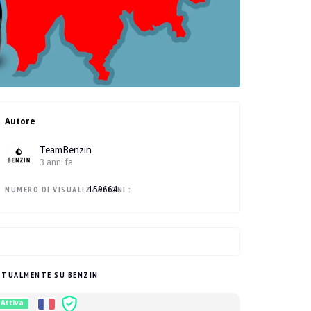
Autore
TeamBenzin
3 anni fa
NUMERO DI VISUALIZZAZIONI :
159664
TTUALMENTE SU BENZIN
Attiva