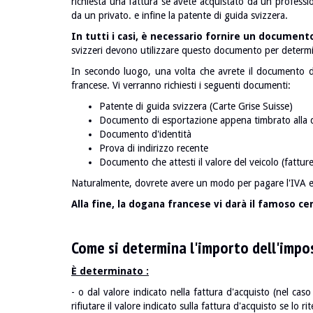
richiesta una fattura se avete acquistato da un professio
da un privato.
e infine la patente di guida svizzera.
In tutti i casi, è necessario fornire un documento
svizzeri devono utilizzare questo documento per determ
In secondo luogo, una volta che avrete il documento di
francese. Vi verranno richiesti i seguenti documenti:
Patente di guida svizzera (Carte Grise Suisse)
Documento di esportazione appena timbrato alla 
Documento d'identità
Prova di indirizzo recente
Documento che attesti il valore del veicolo (fatture
Naturalmente, dovrete avere un modo per pagare l'IVA e la
Alla fine, la dogana francese vi darà il famoso c
Come si determina l'importo dell'impo
È determinato :
- o dal valore indicato nella fattura d'acquisto (nel caso 
rifiutare il valore indicato sulla fattura d'acquisto se lo r