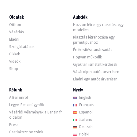
LÁTOGATÁSOK
Igen
ÉRTÉKESÍTÉS
Egyéni
Oldalak
Aukciók
CARTE GRISE
Spanyol
Otthon
Hozzon létre egy riasztást egy
modellen
Videó
Vásárlás
Riasztás létrehozása egy
Eladni
járműtípushoz
Szolgáltatások
Értékesítési tanácsadás
Leírás
Cikkek
Hogyan működik
Videók
Gyakran ismételt kérdések
Ez az 1996-os Audi A8 4.2 német eredetű és 154 900 km van. Az eladó állítása s
Shop
Vásároljon autót árverésen
Eladni egy autót árverésen
Rólunk
Nyelv
Kívülről a zöld karosszéria néhány hibát mutat, amelyek a galériában láthatók. 
A Benzinről
English
Legyél Benzinügynök
Français
Vásárlói vélemények a Benzin.fr
Español
oldalon
Italiano
Press
Belül az eladó szerint a jármű jó állapotban van. A kárpitozás fekete bőrből 
Deutsch
Csatlakozz hozzánk
- Elektromos napfénytető fotovoltaikus panelekkel.
Polski