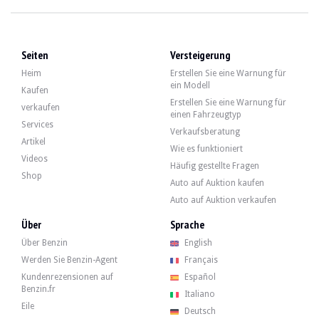
BESUCHE
Ja
VERKÄUFER
Privatperson
GRAUE KARTE
Spanisch
Seiten
Versteigerung
Video
Heim
Erstellen Sie eine Warnung für
ein Modell
Kaufen
Erstellen Sie eine Warnung für
verkaufen
einen Fahrzeugtyp
Beschreibung
Services
Verkaufsberatung
Artikel
Wie es funktioniert
Dieser Audi A8 4.2 aus dem Jahr 1996 ist deutscher Herkunft und hat eine Lauf
Videos
Häufig gestellte Fragen
Shop
Auto auf Auktion kaufen
Auto auf Auktion verkaufen
Außen weist die grün gefärbte Karosserie einige Mängel auf, die in der Galerie 
Über
Sprache
Über Benzin
English
Werden Sie Benzin-Agent
Français
Kundenrezensionen auf
Español
Benzin.fr
Im Innenraum gibt der Verkäufer an, dass sich das Fahrzeug in einem guten Z
Italiano
Eile
- Elektrisches Schiebedach mit Photovoltaikpaneelen.
Deutsch