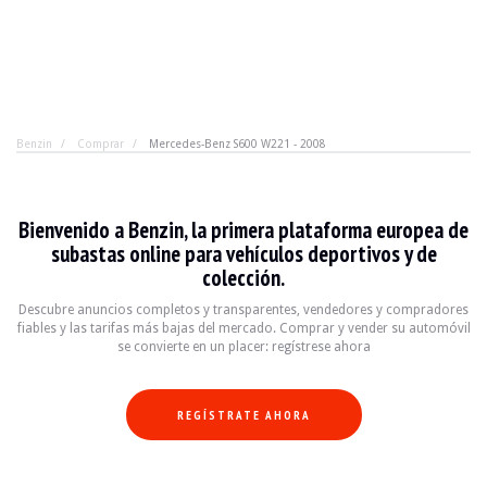
Benzin
Comprar
Mercedes-Benz S600 W221 - 2008
Mercedes-Benz S600 W221 - 2008
Bienvenido a Benzin, la primera plataforma europea de
El verdadero lujo no admite concesiones. 12 cilindros, 
subastas online para vehículos deportivos y de
colección.
Descubre anuncios completos y transparentes, vendedores y compradores
AÑO
2008
fiables y las tarifas más bajas del mercado. Comprar y vender su automóvil
KILOMETRAJE
155.000 km
se convierte en un placer: regístrese ahora
MOTOR
12 cilindros
COMBUSTIBLE
Gasolina
DESPLAZAMIENTO
5.5 l
REGÍSTRATE AHORA
POTENCIA
517 CV
CAJA
Automático
COLOR
Negro
UBICACIÓN
Saint Amand Montrond, Francia