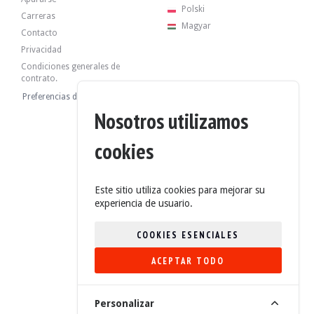
Polski
Carreras
Magyar
Contacto
El motor de 12 cilindros y 5,5 litros desarrollaba 517 CV al salir de fábrica.
Privacidad
- filtro de aceite, aire, habitáculo
Condiciones generales de
- Cambio de aceite del motor
contrato.
- bujías de encendido
- bobina de encendido
Preferencias de cookies
- neumáticos delanteros
Nosotros utilizamos
cookies
Este sitio utiliza cookies para mejorar su
El coche tiene sus 4 llantas originales en buen estado. Los frenos funcionan c
experiencia de usuario.
COOKIES ESENCIALES
ACEPTAR TODO
El vendedor es un profesional ubicado en Francia, en Saint Amand Montrond (18
4.6/5 (235 Opiniones)
Personalizar