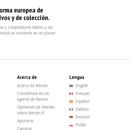
forma europea de
erline élégante qui incarne le raffinement italien et l'ingénierie de préc
vos y de colección.
s y compradores fiables y las
móvil se convierte en un placer:
Puissance
Transmission
Poids
0-100 km/h
120 à 260 ch
Manuelle/Automatique
1350 kg
6,6 secondes
Acerca de
Lengua
Acerca de Benzin
English
 prêter attention à l'état général du véhicule et à l'historique d'entreti
Conviértete en un
Français
agente de Benzin
Español
venta. Encuentra tu Alfa Romeo 159 de segunda mano en Benzin al mejor p
Opiniones de clientes
Italiano
sobre Benzin.fr
Deutsch
Apurarse
Polski
Carreras