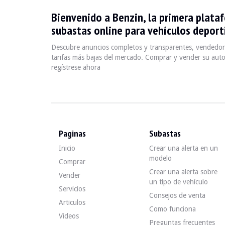
Bienvenido a Benzin, la primera plata
L'Alfa Romeo 159, produite entre 2005 et 2011, est une b
subastas online para vehículos deporti
Descubre anuncios completos y transparentes, vendedore
Fiche technique
tarifas más bajas del mercado. Comprar y vender su auto
regístrese ahora
Années de production
Moteur
2005 - 2011
1.9 JTD, 2.2 JTS, 3.2 V6
Paginas
Subastas
Guide de l'acheteur
Inicio
Crear una alerta en un
modelo
Lors de l'achat d'une Alfa Romeo 159, il est essentiel de
Comprar
Crear una alerta sobre
Vender
Descubra todos nuestros anuncios de Alfa Romeo 159 en 
un tipo de vehículo
Servicios
Consejos de venta
Alfa Romeo 159 — Vendido
Articulos
Como funciona
Videos
Preguntas frecuentes