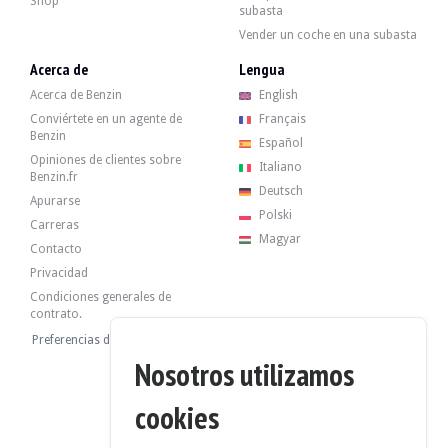
Shop
El vendedor es un particular residente en Barcelona, España, y acepta visitas 
subasta
El vendedor ha querido fijar un precio de reserva.
Vender un coche en una subasta
Acerca de
Lengua
Galería
Acerca de Benzin
English
Conviértete en un agente de
Français
Benzin
Español
Opiniones de clientes sobre
Italiano
Benzin.fr
Deutsch
Apurarse
Polski
Carreras
Magyar
Contacto
Privacidad
Condiciones generales de
contrato.
Preferencias de cookies
Nosotros utilizamos
cookies