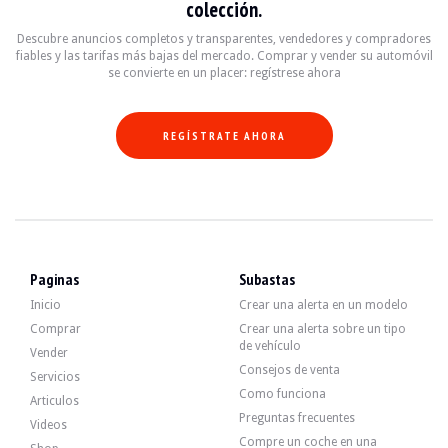
colección.
- ventanas eléctricas
- Cortina parasol trasera
Descubre anuncios completos y transparentes, vendedores y compradores
- Techo interior antracita
fiables y las tarifas más bajas del mercado. Comprar y vender su automóvil
- Autorradio Pioneer de época.
se convierte en un placer: regístrese ahora
REGÍSTRATE AHORA
El motor es un 4 cilindros en línea 2.3 que desarrolla 200 CV.
El vendedor indica que la mecánica funciona con normalidad, al igual que la c
Recientemente, ha participado en las siguientes entrevistas:
- Sustitución de la suspensión por Bilstein.
- Sustitución del silenciador del escape.
- Cambio de aceite del motor, caja de cambios y diferencial.
- Sustitución de filtros, bujías y algunos tubos flexibles.
Paginas
Subastas
Inicio
Crear una alerta en un modelo
Comprar
Crear una alerta sobre un tipo
de vehículo
Vender
El coche tiene 4 llantas en muy buen estado (estilo BBS de panal), con neumáti
Consejos de venta
Servicios
Como funciona
Articulos
Preguntas frecuentes
Videos
Compre un coche en una