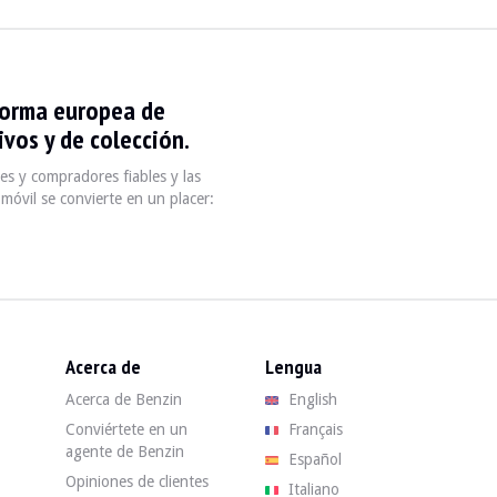
forma europea de
vos y de colección.
s y compradores fiables y las
móvil se convierte en un placer:
 km. El vendedor afirma que el vehículo se encuentra en buen estado gen
Acerca de
Lengua
 buen estado. La carrocería azul sólo tiene algunos defectos, que pueden v
Acerca de Benzin
English
Conviértete en un
Français
agente de Benzin
Español
Opiniones de clientes
Italiano