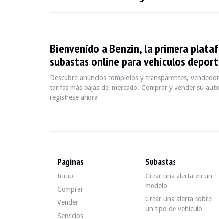
VISITAS
Sí
VENTAS
profesional
DOCUMENTO DE MATRICULACIÓN DEL VEHÍCULO
Checa
Bienvenido a Benzin, la primera plata
Video
subastas online para vehículos deporti
Descubre anuncios completos y transparentes, vendedore
tarifas más bajas del mercado. Comprar y vender su auto
Descripción
regístrese ahora
Este Porsche Cayman 981 de 2013 de Kuwait tiene 82 500
Paginas
Subastas
Exteriormente, el vendedor afirma que el vehículo está en
Inicio
Crear una alerta en un
modelo
Comprar
Crear una alerta sobre
Vender
un tipo de vehículo
Servicios