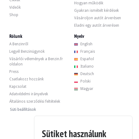
Cikkek
bal oldali aszférikus külső visszapillantó tükör,
Hogyan működik
-elektromos és fűthető külső tükrök,
Videók
Gyakran ismételt kérdések
-automatikus fényszóró aktiválás,
Shop
-Motorféknyomaték-szabályozás (MSR),
Vásároljon autót árverésen
-Elektromos rögzítőfék,
Eladni egy autót árverésen
-Az abroncsjavító készlet,
Alacsony károsanyag-kibocsátás az Euro 5 szabvány szerint,
Rólunk
Nyelv
-bőr váltógomb,
-elülső oldallégzsákok,
A Benzinről
English
-Start/Stop rendszer,
Legyél Benzinügynök
Français
-interface audio universelle,
-színezett ablakok
Vásárlói vélemények a Benzin.fr
Español
oldalon
Italiano
Press
Deutsch
Csatlakozz hozzánk
Polski
Kapcsolat
Magyar
A 2,7 literes 6 hengeres motor 275 lóerős volt, amikor elhagyta a gyárat. Az 
Adatvédelmi irányelvek
Általános szerződési feltételek
Süti beállítások
Az autó 4 eredeti felnije van, feketére átfestve, jó állapotban. Az autó normálisa
Sütiket használunk