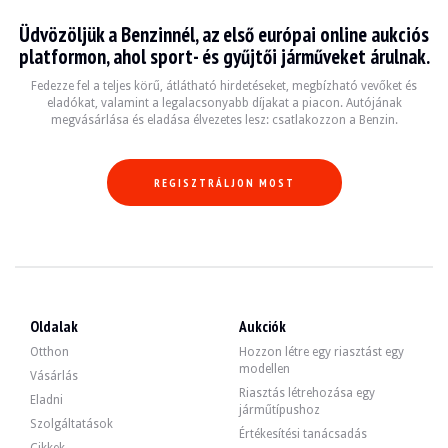
LÁTOGATÁSOK
Igen
Üdvözöljük a Benzinnél, az első európai online aukciós
ÉRTÉKESÍTÉS
szakmai
platformon, ahol sport- és gyűjtői járműveket árulnak.
GÉPJÁRMŰ-NYILVÁNTARTÁSI OKMÁNY
Cseh
Fedezze fel a teljes körű, átlátható hirdetéseket, megbízható vevőket és
Videó
eladókat, valamint a legalacsonyabb díjakat a piacon. Autójának
megvásárlása és eladása élvezetes lesz: csatlakozzon a Benzin.
Leírás
REGISZTRÁLJON MOST
Ez a 2013-as Porsche Cayman 981 Kuvaitból 82 500 km-t futott. Az eladó szerin
Kívülről az eladó szerint a jármű jó állapotban van. A kék karosszéria csak néh
Oldalak
Aukciók
Otthon
Hozzon létre egy riasztást egy
modellen
Vásárlás
Riasztás létrehozása egy
Eladni
járműtípushoz
Belül az eladó szerint a jármű jó állapotban van. A bézs színű bőrkárpit nem 
Szolgáltatások
-automata fékező differenciálmű (ABD),
Értékesítési tanácsadás