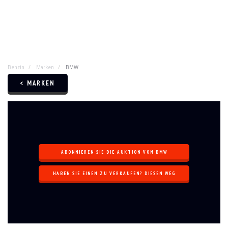
Benzin
Marken
BMW
< MARKEN
ABONNIEREN SIE DIE AUKTION VON BMW
HABEN SIE EINEN ZU VERKAUFEN? DIESEN WEG