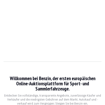
Willkommen bei Benzin, der ersten europäischen
Online-Auktionsplattform für Sport- und
Sammlerfahrzeuge.
Entdecken Sie vollständige, transparente Angebote, zuverlässige Käufer und
Verkäufer und die niedrigsten Gebühren auf dem Markt. Autokauf und -
verkauf wird zum Vergnügen: Steigen Sie bei Benzin ein.