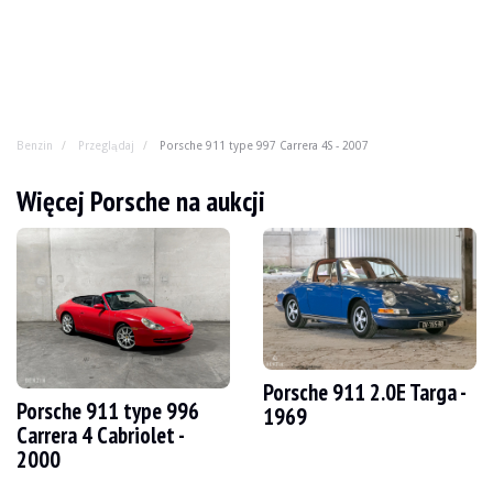
Benzin
Przeglądaj
Porsche 911 type 997 Carrera 4S - 2007
Porsche 911 type 997 Carrera 4S - 200
Więcej Porsche na aukcji
Nowoczesny, ale już klasyczny samochód? Model 997. Za
ROK
2007
PRZEBIEG
107 500 km
SILNIK
6 cyl
PALIWO
Benzyna
Porsche 911 2.0E Targa -
Porsche 911 type 996
PRZEMIESZCZENIE
3.8 l
1969
MOC
355 KM
Carrera 4 Cabriolet -
BOX
Podręcznik
2000
KOLOR
czarny
LOKALIZACJA
Saint Amand Montrond, Francja