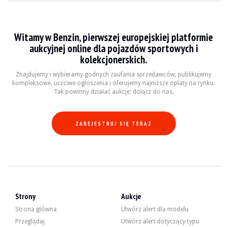
WIZYTY
Tak
SPRZEDAŻ
indywidualny
DOKUMENT REJESTRACYJNY POJAZDU
Francuski
Witamy w Benzin, pierwszej europejskiej platformie
aukcyjnej online dla pojazdów sportowych i
Film
kolekcjonerskich.
Znajdujemy i wybieramy godnych zaufania sprzedawców, publikujemy
kompleksowe, uczciwe ogłoszenia i oferujemy najniższe opłaty na rynku.
Opis
Tak powinny działać aukcje: dołącz do nas.
Ten Porsche 911 Carrera 4S z 2007 roku, pochodzący z Niemiec, ma przebieg 
ZAREJESTRUJ SIĘ TERAZ
Na zewnątrz sprzedawca wskazuje, że pojazd jest w dobrym stanie. Karoseria
Strony
Aukcje
Strona główna
Utwórz alert dla modelu
Wewnątrz sprzedawca wskazuje, że pojazd jest w dobrym stanie. Czarna skórza
Przeglądaj
Utwórz alert dotyczący typu