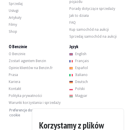
pojazdu
Sprzedaj
Porady dotyczące sprzedaży
Usługi
Jak to działa
Artykuły
FAQ
6-cylindrowy silnik o pojemności 3,8 litra osiągał moc 355 KM w momencie o
Filmy
Ostatnio przeszedł okresowy przegląd przy przebiegu 104 000 km w styczniu 2
Kup samochód na aukcji
Shop
Sprzedaj samochód na aukcji
O Benzinie
Język
O Benzinie
English
Samochód posiada 4 oryginalne felgi w dobrym stanie, wyposażone w opony Mich
Zostań agentem Benzin
Français
Opinie klientów na Benzin.fr
Español
Prasa
Italiano
Kariera
Deutsch
Sprzedający jest osobą prywatną zamieszkałą we Francji, w miejscowości Sai
Kontakt
Polski
Polityka prywatności
Magyar
Warunki korzystania i sprzedaży
Preferencje dotyczące plików
cookie
Sprzedawca chciał ustalić cenę minimalną.
Korzystamy z plików