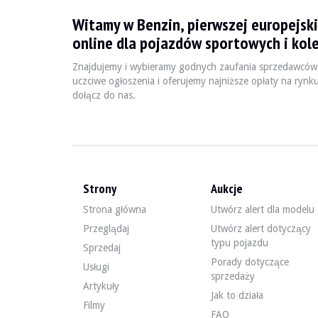
Witamy w Benzin, pierwszej europejski
La Renault 18 est une berline emblématique produite entr
online dla pojazdów sportowych i kole
Znajdujemy i wybieramy godnych zaufania sprzedawców
Fiche technique
uczciwe ogłoszenia i oferujemy najniższe opłaty na rynk
dołącz do nas.
Années de production
Moteur
1978 - 1986
1.4L à 2.0L essence / 1.6
Strony
Aukcje
Guide de l'acheteur
Strona główna
Utwórz alert dla modelu
Lors de l'achat d'une Renault 18, il est essentiel de vé
Przeglądaj
Utwórz alert dotyczący
typu pojazdu
Sprzedaj
Odkryj wszystkie nasze ogłoszenia o sprzedaży Renault 
Porady dotyczące
Usługi
sprzedaży
Renault 18 — Sprzedane
Artykuły
Jak to działa
Filmy
FAQ