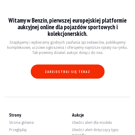
Pratt & Whitney Autres
Witamy w Benzin, pierwszej europejskiej platformie
Odkryj wszystkie nasze ogłoszenia o sprzedaży Pratt & Whitney Autres. Znajdź
aukcyjnej online dla pojazdów sportowych i
Pratt & Whitney Autres — Sprzedane
kolekcjonerskich.
Znajdujemy i wybieramy godnych zaufania sprzedawców, publikujemy
kompleksowe, uczciwe ogłoszenia i oferujemy najniższe opłaty na rynku.
Pratt & Whitney Wasp Jr. R-985
Tak powinny działać aukcje: dołącz do nas.
ZAREJESTRUJ SIĘ TERAZ
Strony
Aukcje
Strona główna
Utwórz alert dla modelu
Przeglądaj
Utwórz alert dotyczący typu