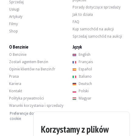
pojazdu
Sprzedaj
Porady dotyczące sprzedaży
Usługi
Jak to działa
Artykuły
FAQ
Filmy
Kup samochód na aukcji
Shop
Sprzedaj samochód na aukcji
O Benzinie
Język
O Benzinie
English
Zostań agentem Benzin
Français
Opinie klientów na Benzin.fr
Español
Prasa
Italiano
Kariera
Deutsch
Kontakt
Polski
Polityka prywatności
Magyar
Warunki korzystania i sprzedaży
Preferencje dotyczące plików
cookie
Korzystamy z plików