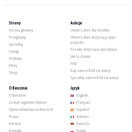
WIZYTY
Tak
SPRZEDAŻ
profesjonalny
DOKUMENT REJESTRACYJNY POJAZDU
Czechy
Strony
Aukcje
Film
Strona główna
Utwórz alert dla modelu
Przeglądaj
Utwórz alert dotyczący typu
pojazdu
Sprzedaj
Opis
Porady dotyczące sprzedaży
Usługi
Jak to działa
Artykuły
Ten Bentley Continental GT V8 z 2013 roku, pochodzący ze Zjednoczonych Emi
FAQ
Filmy
Kup samochód na aukcji
Shop
Sprzedaj samochód na aukcji
O Benzinie
Język
Na zewnątrz sprzedawca wskazuje, że pojazd jest w dobrym stanie. Białe nadwo
O Benzinie
English
Zostań agentem Benzin
Français
Opinie klientów na Benzin.fr
Español
Prasa
Italiano
Wewnątrz sprzedawca wskazuje, że pojazd jest w dobrym stanie. Brązowa skór
Kariera
Deutsch
Kontakt
Polski