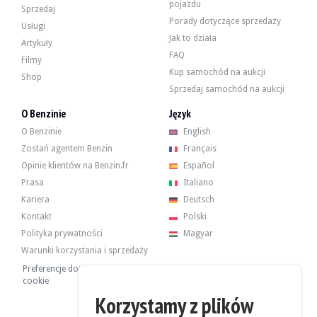
-Reflektory biksenonowe,
pojazdu
Sprzedaj
-Zmieniarka płyt CD,
Porady dotyczące sprzedaży
-System wspomagania jazdy: asystent parkowania,
Usługi
-gaśnica,
Jak to działa
Artykuły
-Przyciemniana przednia szyba,
FAQ
Filmy
-HomeLink (otwieranie drzwi garażowych),
Kup samochód na aukcji
-Automatyczna klimatyzacja,
Shop
-Zagłówek przedni z plakietką Porsche,
Sprzedaj samochód na aukcji
-Lakier metaliczny,
-Malowana tylna konsola środkowa,
O Benzinie
Język
-Słuchawka telefoniczna do modułu telefonicznego (PCM),
O Benzinie
English
-Porsche Communication Management (PCM) z modułem nawigacji DVD (rozsz
-Kolorowe tarcze kół z logo Porsche,
Zostań agentem Benzin
Français
-w pełni elektryczne fotele
Opinie klientów na Benzin.fr
Español
Prasa
Italiano
Kariera
Deutsch
Kontakt
Polski
2,7-litrowy 6-cylindrowy silnik rozwijał moc 245 KM, gdy opuszczał fabrykę. 
Polityka prywatności
Magyar
Niedawno sprzedawca odnotował okresowy serwis w Porsche w lutym 2025 r. 
Warunki korzystania i sprzedaży
Preferencje dotyczące plików
cookie
Korzystamy z plików
Samochód jest wyposażony w 4 oryginalne felgi, na których widać lekkie śl