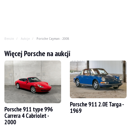
Benzin
Aukcje
Porsche Cayman - 2008
Porsche Cayman - 2008
Więcej Porsche na aukcji
Szare, czarne wnętrze? Nie dla Ciebie. Dzięki lakierow
ROK
2008
PRZEBIEG
169 000 km
SILNIK
6 cyl
PALIWO
Benzyna
Porsche 911 2.0E Targa -
Porsche 911 type 996
PRZEMIESZCZENIE
2.7 l
1969
MOC
245 KM
Carrera 4 Cabriolet -
BOX
Automatyczny
2000
KOLOR
Brązowy
LOKALIZACJA
Bratysława, Słowacja