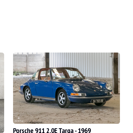
chts für Sie. Mit seiner Macadamia-Lackierung un
Porsche 911 2.0E Targa - 1969