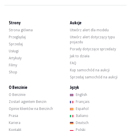
WIZYTY
Tak
SPRZEDAŻ
profesjonalista
Strony
Aukcje
Film
Strona główna
Utwórz alert dla modelu
Przeglądaj
Utwórz alert dotyczący typu
pojazdu
Opis
Sprzedaj
Porady dotyczące sprzedaży
Usługi
Jak to działa
Opel Astra J OPC z 2013 roku z niemieckim przebiegiem 88500 km, potwierdzon
Artykuły
FAQ
Filmy
Kup samochód na aukcji
Shop
Sprzedaj samochód na aukcji
Z zewnątrz sprzedawca twierdzi, że pojazd jest w dobrym stanie. Żółta karos
O Benzinie
Język
O Benzinie
English
Zostań agentem Benzin
Français
Opinie klientów na Benzin.fr
Español
Wewnątrz sprzedawca twierdzi, że pojazd jest w dobrym stanie. Czarna skórza
Prasa
Italiano
-jestem INFINITY
Kariera
Deutsch
-Sportowe podwozie FlexRide
-jantes 20
Kontakt
Polski