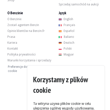
Shop
0676 System głośników HiFi
Sprzedaj samochód na aukcji
0710 Skórzana kierownica M
0716 Zestaw aerodynamiczny
O Benzinie
Język
0724 Edition Sport
0760 Poli brilliant Shadow line
O Benzinie
English
0761 Vitrage athermique Individual
Zostań agentem Benzin
Français
0772 Wykończenie wnętrza Alu Black Cube
0775 Antracytowa flaga
Opinie klientów na Benzin.fr
Español
0785 Białe wskaźniki
Prasa
Italiano
0788 Jante ALU BMW, osoba fizyczna
Kariera
Deutsch
0832 Akumulator w bagażniku
Kontakt
Polski
Polityka prywatności
Magyar
Warunki korzystania i sprzedaży
Preferencje dotyczące plików
3-litrowy, 6-cylindrowy silnik osiągał moc 231 KM w momencie opuszczenia fa
cookie
W dniu 02.05.2025 r. i 191 050 km:
-Bateria
Korzystamy z plików
-Czujnik AAC
-Świece i cewki
cookie
-Olej i filtr oleju
-Dopuszczenie PCV zaworu
-Wszystkie węże dolotowe
Raport BMW określa następujące przejazdy koncesyjne:
Ta witryna używa plików cookie w celu
14/11/2023 : 172 153 km
ulepszenia ogólnej wygody użytkowania.