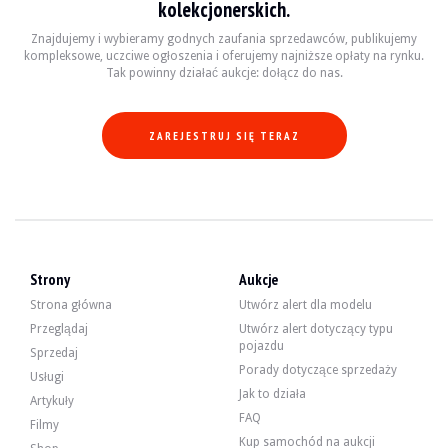
kolekcjonerskich.
0261 Boczna poduszka powietrzna dla pasażerów z tyłu
0313 Składane lusterko zewnętrzne
Znajdujemy i wybieramy godnych zaufania sprzedawców, publikujemy
0338 Zestaw sportowy M II
kompleksowe, uczciwe ogłoszenia i oferujemy najniższe opłaty na rynku.
0354 Zielona opaska na przednią szybę
Tak powinny działać aukcje: dołącz do nas.
0386 Relingi dachowe
0411 Elektrycznie sterowane szyby przednie i tylne
0423 Welurowe dywaniki podłogowe
0431 Automatyczne wewnętrzne lusterko wsteczne dzień/noc.
ZAREJESTRUJ SIĘ TERAZ
0441 Zestaw palacza
0459 Elektryczna regulacja fotela z pamięcią
0464 Torba na narty
0473 Podłokietnik przedni
0481 Fotel sportowy
0493 Zestaw do przechowywania
0494 Podgrzewacz siedzenia kierowcy/pasażera
0502 Spryskiwacz projektora
Strony
Aukcje
0508 System wspomagania parkowania (PDC)
0520 Światła przeciwmgielne
Strona główna
Utwórz alert dla modelu
0521 Czujnik deszczu
Przeglądaj
Utwórz alert dotyczący typu
0522 Reflektor ksenonowy
pojazdu
0534 Klimatyzacja automatyczna
Sprzedaj
0548 Obrotomierz licznika kilometrów
Porady dotyczące sprzedaży
Usługi
0550 Komputer pokładowy
Jak to działa
Artykuły
0650 Odtwarzacz CD
FAQ
0661 Radio BMW Business (C43)
Filmy
0672 Zmieniarka 6 płyt CD
Kup samochód na aukcji