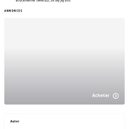
Bruckheimer twierdzi, że się jej boi.
ANNONCES
Acheter
Autor