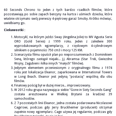
60 Seconds Chrono to jeden z tych bardzo rzadkich filmów, które
pozostawiają po sobie zapach benzyny na kurtce i uśmiech dziecka, które
właśnie otrzymało swój pierwszy 4-piętrowy garaż Smoby. Krótko mówiąc,
uwielbiamy go.
Ciekawostki :
Motocykl, na którym jeździ Sway (Angelina Jolie) to MV Agusta Serie
ORO (Gold Series) z 1999 roku. Jeden z zaledwie 300
wyprodukowanych egzemplarzy, z rzędowym 4-cylindrowym
silnikiem o pojemności 750 cm3 i mocy 125 KM.
Scenarzysta filmu opuścił plan po nieporozumieniach z Dominikiem
Seną, którego zastąpił niejaki... J.J. Abramsa (Star Trek, Gwiezdne
Wojny, Zagubieni i kilka innych "małych" filmów).
Jedynym elementem przeniesionym z oryginalnego filmu z 1974
roku jest lokalizacja Eleanor, zaparkowana w International Towers
w Long Beach. Eleanor jest jedyną "postacią" wspólną dla obu
filmów.
Finałowy pościg był w dużej mierze... improwizowany.
W 2012 roku grupa nazywająca siebie "Gone in Sixty Seconds Gang"
została aresztowana w Wielkiej Brytanii za kradzież 39
samochodów.
Z 7 pozostałych linii Eleanor, jedna została podarowana Nicolasowi
Cage'owi, podczas gdy Jerry Bruckheimer (producent) otrzymał
zupełnie nowy egzemplarz. Cage używa jej regularnie, podczas gdy