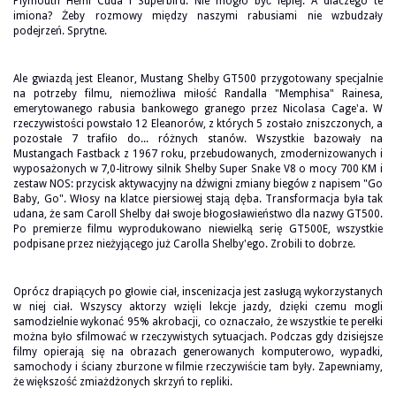
Plymouth Hemi Cuda i Superbird. Nie mogło być lepiej. A dlaczego te
imiona? Żeby rozmowy między naszymi rabusiami nie wzbudzały
podejrzeń. Sprytne.
Ale gwiazdą jest Eleanor, Mustang Shelby GT500 przygotowany specjalnie
na potrzeby filmu, niemożliwa miłość Randalla "Memphisa" Rainesa,
emerytowanego rabusia bankowego granego przez Nicolasa Cage'a. W
rzeczywistości powstało 12 Eleanorów, z których 5 zostało zniszczonych, a
pozostałe 7 trafiło do... różnych stanów. Wszystkie bazowały na
Mustangach Fastback z 1967 roku, przebudowanych, zmodernizowanych i
wyposażonych w 7,0-litrowy silnik Shelby Super Snake V8 o mocy 700 KM i
zestaw NOS: przycisk aktywacyjny na dźwigni zmiany biegów z napisem "Go
Baby, Go". Włosy na klatce piersiowej stają dęba. Transformacja była tak
udana, że sam Caroll Shelby dał swoje błogosławieństwo dla nazwy GT500.
Po premierze filmu wyprodukowano niewielką serię GT500E, wszystkie
podpisane przez nieżyjącego już Carolla Shelby'ego. Zrobili to dobrze.
Oprócz drapiących po głowie ciał, inscenizacja jest zasługą wykorzystanych
w niej ciał. Wszyscy aktorzy wzięli lekcje jazdy, dzięki czemu mogli
samodzielnie wykonać 95% akrobacji, co oznaczało, że wszystkie te perełki
można było sfilmować w rzeczywistych sytuacjach. Podczas gdy dzisiejsze
filmy opierają się na obrazach generowanych komputerowo, wypadki,
samochody i ściany zburzone w filmie rzeczywiście tam były. Zapewniamy,
że większość zmiażdżonych skrzyń to repliki.