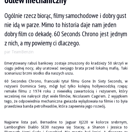
odlew mechaniczny
Ogólnie rzecz biorąc, filmy samochodowe i dobry gust
nie idą w parze. Mimo to historia daje nam jeden
dobry film co dekadę. 60 Seconds Chrono jest jednym
z nich, a my powiemy ci dlaczego.
par TeamBenzin
Emerytowany rabuś bankowy zostaje zmuszony do kradzieży 50 skrzyń w
ciągu jednej nocy, aby uratować swojego brata przed lokalną mafią. Taki
scenariusz brzmi słodko dla naszych uszu.
60 Secondes Chrono, francuski tytuł filmu Gone In Sixty Seconds, w
reżyserii Dominica Seny, mógł być tylko kolejną hollywoodzką rzepą:
remake filmu z 1974 roku z niewielką zawartością i reżyserem, który
wcześniej nie nakręcił zbyt wiele filmów, Nicolasem Cage'em. Z wyjątkiem
tego, że odpowiednia mechaniczna gwiazda wylądowała na filmie i to była
prawdziwa banda petrolheadów, która zapewniła jego rozwój.
Najpierw lista pań. Bernadine to Jaguar XJ220 w kolorze srebrnym,
Lamborghini Diablo SE30 nazywa się Stacey, a Shanon i Jessica to