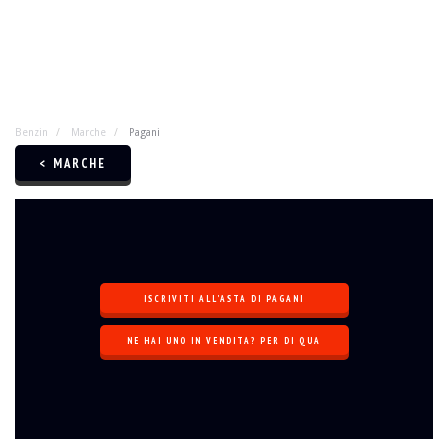
Benzin
Marche
Pagani
< MARCHE
ISCRIVITI ALL'ASTA DI PAGANI
NE HAI UNO IN VENDITA? PER DI QUA