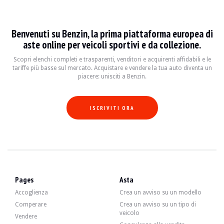
Audi A4 B5
Benvenuti su Benzin, la prima piattaforma europea di
L'Audi A4 B5, produite entre 1994 et 2001, est une berline qui a marqué une épo
aste online per veicoli sportivi e da collezione.
Fiche technique
Scopri elenchi completi e trasparenti, venditori e acquirenti affidabili e le
tariffe più basse sul mercato. Acquistare e vendere la tua auto diventa un
piacere: unisciti a Benzin.
Années de production
Moteur
Puissance
Transm
1994 - 2001
1.6L à 2.8L I4/I6
102 à 265 ch
Manuell
ISCRIVITI ORA
Guide de l'acheteur
Lorsque vous envisagez d'acheter une Audi A4 B5, il est essentiel de vérifier l
Scopri tutti i nostri annunci di Audi A4 B5 in vendita. Trova il tuo Audi A4 B5 u
Pages
Asta
Accoglienza
Crea un avviso su un modello
Comperare
Crea un avviso su un tipo di
veicolo
Vendere