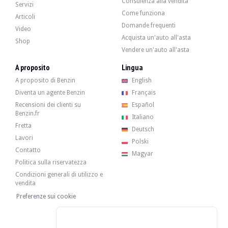
Consulenza alla vendita
Servizi
Come funziona
Articoli
Domande frequenti
Video
Acquista un'auto all'asta
Shop
Vendere un'auto all'asta
A proposito
Lingua
A proposito di Benzin
English
Diventa un agente Benzin
Français
Recensioni dei clienti su
Español
Benzin.fr
Italiano
Fretta
Deutsch
Lavori
Polski
Contatto
Magyar
Politica sulla riservatezza
Condizioni generali di utilizzo e
vendita
Preferenze sui cookie