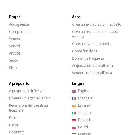
VISITE
Sì
VENDITE
Pro
Pages
Asta
DOCUMENTO DI IMMATRICOLAZIONE DEL VEICOLO
Francese
Accoglienza
Crea un avviso su un modello
Descrizione
Comperare
Crea un avviso su un tipo di
veicolo
Vendere
Consulenza alla vendita
Questa McLaren 570S del 2017 di provenienza tedesca è un'auto di seconda mano 
Servizi
Come funziona
Articoli
Domande frequenti
Video
Acquista un'auto all'asta
Shop
Vendere un'auto all'asta
All'esterno, il venditore indica che il veicolo è in buone condizioni. La carrozzer
A proposito
Lingua
A proposito di Benzin
English
Diventa un agente Benzin
Français
All'interno, il venditore indica che il veicolo è in ottime condizioni. L'abitaco
Recensioni dei clienti su
Español
Benzin.fr
Italiano
Fretta
Deutsch
Lavori
Polski
Contatto
Il motore è un V8 3.8 biturbo da 570 CV. Il venditore dichiara che la meccanica
Magyar