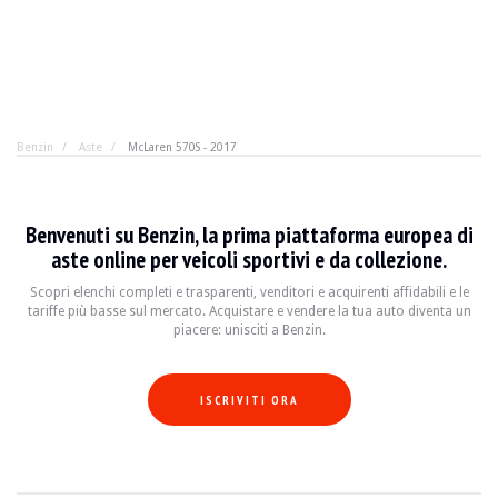
Benzin
Aste
McLaren 570S - 2017
McLaren 570S - 2017
Benvenuti su Benzin, la prima piattaforma europea di
Carbonio, leggerezza ed efficienza prima di tutto: la 57
aste online per veicoli sportivi e da collezione.
Scopri elenchi completi e trasparenti, venditori e acquirenti affidabili e le
tariffe più basse sul mercato. Acquistare e vendere la tua auto diventa un
ANNO
2017
piacere: unisciti a Benzin.
CHILOMETRAGGIO
44.500 km
MOTORE
8 cilindri
CARBURANTE
Benzina
ISCRIVITI ORA
SPOSTAMENTO
3.8 l
POTENZA
570 CV
SCATOLA
Automatico
COLORE
Nero
POSIZIONE
Marsiglia (13), Francia