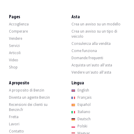
VISITE
Sì
VENDITE
professionale
Pages
Asta
DOCUMENTO DI IMMATRICOLAZIONE DEL VEICOLO
Lituano
Accoglienza
Crea un avviso su un modello
Video
Comperare
Crea un avviso su un tipo di
veicolo
Vendere
Consulenza alla vendita
Servizi
Descrizione
Come funziona
Articoli
Domande frequenti
Video
Questa Bentley Continental Flying Spur del 2006 di origine americana ha 155.000 
Acquista un'auto all'asta
Shop
Il venditore dichiara che la radio, il contachilometri e l'illuminazione di questa
Vendere un'auto all'asta
A proposito
Lingua
A proposito di Benzin
English
Diventa un agente Benzin
Français
All'esterno, il venditore dichiara che il veicolo è in buone condizioni. La carrozz
Recensioni dei clienti su
Español
Benzin.fr
Italiano
Fretta
Deutsch
Lavori
Polski
Contatto
All'interno, il venditore dichiara che il veicolo è in buone condizioni. Non ci 
Magyar