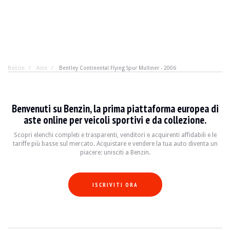
Benzin
Aste
Bentley Continental Flying Spur Mulliner - 2006
Bentley Continental Flying Spur Mulline
Benvenuti su Benzin, la prima piattaforma europea di
12 cilindri W, 2 turbo, 4 ruote motrici. Basta così? Ma
aste online per veicoli sportivi e da collezione.
Scopri elenchi completi e trasparenti, venditori e acquirenti affidabili e le
tariffe più basse sul mercato. Acquistare e vendere la tua auto diventa un
ANNO
2006
piacere: unisciti a Benzin.
CHILOMETRAGGIO
155.000 km
MOTORE
12 cilindri
CARBURANTE
Benzina
ISCRIVITI ORA
SPOSTAMENTO
6.0 l
POTENZA
560 CV
SCATOLA
Automatico
COLORE
Nero
POSIZIONE
Kaunas, Lituania