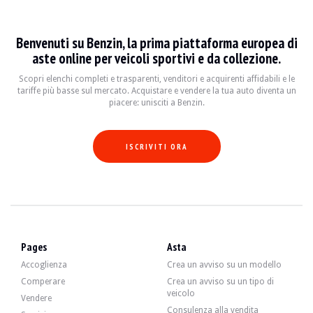
VISITE
Sì
VENDITE
professionale
DOCUMENTO DI IMMATRICOLAZIONE DEL VEICOLO
Belga
Benvenuti su Benzin, la prima piattaforma europea di
aste online per veicoli sportivi e da collezione.
Video
Scopri elenchi completi e trasparenti, venditori e acquirenti affidabili e le
tariffe più basse sul mercato. Acquistare e vendere la tua auto diventa un
piacere: unisciti a Benzin.
Descrizione
ISCRIVITI ORA
Questa Renault Clio 4 RS del 2016 proveniente dal Belgio ha 58.500 km, come cer
Esternamente il venditore dichiara che il veicolo è in buone condizioni. La carroz
Pages
Asta
Accoglienza
Crea un avviso su un modello
Comperare
Crea un avviso su un tipo di
All'interno, il venditore dichiara che il veicolo è in ottime condizioni. I rives
veicolo
Vendere
Consulenza alla vendita