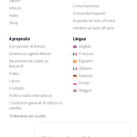
Servizi
Come funziona
Articoli
Domande frequenti
Video
Acquista un'auto all'asta
Il 4 cilindri da 1,6 litri sviluppava 200 CV quando ha lasciato la fabbrica. Il v
Shop
Vendere un'auto all'asta
A proposito
Lingua
A proposito di Benzin
English
La vettura monta i 4 cerchi neri Trophy, che presentano alcuni segni di sfreg
Diventa un agente Benzin
Français
Recensioni dei clienti su
Español
Benzin.fr
Italiano
Fretta
Deutsch
Lavori
Polski
Il venditore è un professionista con sede a Kuurne, in Belgio, e accetta visite 
Contatto
Magyar
Il venditore desiderava fissare un prezzo di riserva.
Politica sulla riservatezza
Galleria
Condizioni generali di utilizzo e
vendita
Preferenze sui cookie