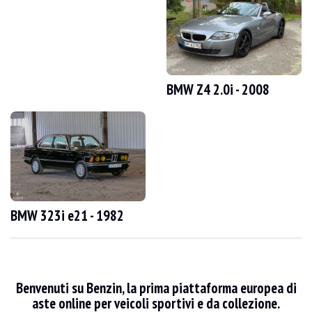
VISITE
Sì
VENDITE
individuale
DOCUMENTO DI IMMATRICOLAZIONE DEL VEICOLO
Svizzera
Video
BMW Z4 2.0i - 2008
Descrizione
Questa BMW 330ci e46 del 2002, proveniente dalla Svizzera, ha percorso 216.000
BMW 323i e21 - 1982
Esternamente, il venditore afferma che il veicolo è in buone condizioni. La carroz
Benvenuti su Benzin, la prima piattaforma europea di
All'interno, il venditore dichiara che il veicolo è in buone condizioni. I rives
aste online per veicoli sportivi e da collezione.