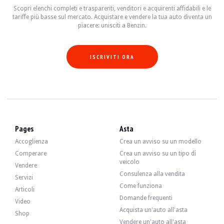
Scopri elenchi completi e trasparenti, venditori e acquirenti affidabili e le
tariffe più basse sul mercato. Acquistare e vendere la tua auto diventa un
piacere: unisciti a Benzin.
Il 6 cilindri da 3 litri sviluppava 231 CV quando ha lasciato la fabbrica. Il ve
Nel luglio 2025 e 214.372 km :
-Manutenzione dell'olio e del filtro dell'olio
Nel 2021 e 187.000 km :
ISCRIVITI ORA
-Kit frizione completo (frizione e volano nuovi)
-Freni anteriori e posteriori nuovi
-Ammortizzatori e molle posteriori sostituiti
-Cambio dei finestrini anteriori destro e sinistro
Nuove cinghie a più nastri
-Nuove luci posteriori
-Fari ripristinati, fendinebbia destro sostituito
-Sostituzione di numerose guarnizioni del motore (coperchio della testata, collett
Pages
Asta
-Sostituzione di tutti i tubi flessibili del vuoto del vano motore
-Manutenzione dell'aria condizionata (ricarica, sostituzione dell'asciugatrice)
Accoglienza
Crea un avviso su un modello
-Scarico della cassetta degli attrezzi
Comperare
Crea un avviso su un tipo di
-Ispezione 1 e 2 (tutti i filtri e i fluidi sostituiti)
veicolo
-Pulizia completa degli interni (vapore umido)
Vendere
Consulenza alla vendita
Servizi
Come funziona
Articoli
Domande frequenti
Video
L'auto ha 4 ruote nere in buone condizioni, con pneumatici in buone condizioni. 
Acquista un'auto all'asta
Shop
Vendere un'auto all'asta