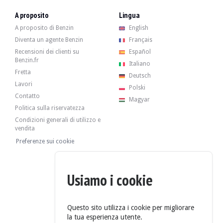
A proposito
Lingua
A proposito di Benzin
English
Il venditore è un privato con sede a Froideville in Svizzera e accetta visite duran
Diventa un agente Benzin
Français
Il veicolo viene venduto senza prezzo di riserva.
Recensioni dei clienti su
Español
Benzin.fr
Galleria
Italiano
Fretta
Deutsch
Lavori
Polski
Contatto
Magyar
Politica sulla riservatezza
Condizioni generali di utilizzo e
vendita
Preferenze sui cookie
Usiamo i cookie
Questo sito utilizza i cookie per migliorare
la tua esperienza utente.