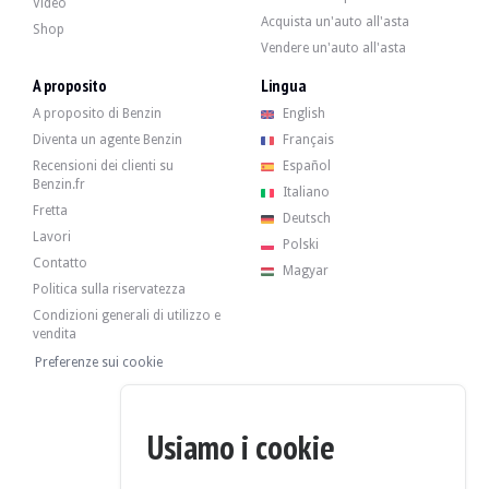
Video
- Sostituzione del kit frizione
Acquista un'auto all'asta
Shop
- Sostituzione del servofreno
Vendere un'auto all'asta
- Sostituzione dei tubi flessibili dei freni
- Sostituzione delle ganasce posteriori
A proposito
Lingua
- Sostituzione delle pinze e delle pastiglie dei freni anteriori
- Restauro del carburatore
A proposito di Benzin
English
Diventa un agente Benzin
Français
Recensioni dei clienti su
Español
Benzin.fr
Italiano
La vettura ha i suoi 4 cerchi originali in buone condizioni, con pneumatici in b
Fretta
Deutsch
Lavori
Polski
Contatto
Magyar
Il venditore è un professionista con sede ad Almería, in Spagna, e accetta visi
Politica sulla riservatezza
Il venditore ha deciso di fissare un prezzo di riserva.
Condizioni generali di utilizzo e
vendita
Galleria
Preferenze sui cookie
Usiamo i cookie