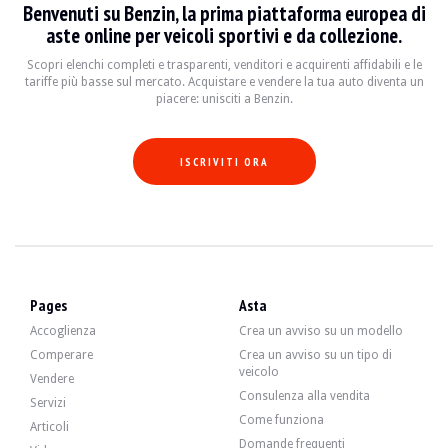
Benvenuti su Benzin, la prima piattaforma europea di
VISITE
Sì
aste online per veicoli sportivi e da collezione.
VENDITE
Professionale
DOCUMENTO DI IMMATRICOLAZIONE DEL VEICOLO
Spagnolo
Scopri elenchi completi e trasparenti, venditori e acquirenti affidabili e le
tariffe più basse sul mercato. Acquistare e vendere la tua auto diventa un
piacere: unisciti a Benzin.
Video
ISCRIVITI ORA
Descrizione
Questa MG 1300 MK1 del 1968 è di origine spagnola e ha 4500 km (contachilometri
Esternamente, il venditore afferma che il veicolo è in buone condizioni. La carroz
Pages
Asta
Accoglienza
Crea un avviso su un modello
Comperare
Crea un avviso su un tipo di
All'interno, il venditore dichiara che il veicolo è in buone condizioni. I rivesti
veicolo
Vendere
Consulenza alla vendita
Servizi
Come funziona
Articoli
Domande frequenti
Il motore originale a 4 cilindri da 1,3 litri sviluppa 70 CV. Il venditore dichi